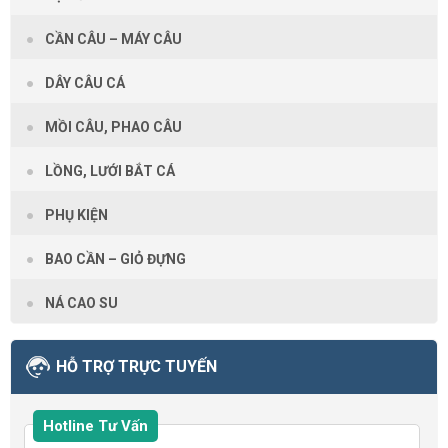
CẦN CÂU – MÁY CÂU
DÂY CÂU CÁ
MỒI CÂU, PHAO CÂU
LỒNG, LƯỚI BẮT CÁ
PHỤ KIỆN
BAO CẦN – GIỎ ĐỰNG
NÁ CAO SU
HỖ TRỢ TRỰC TUYẾN
Hotline Tư Vấn