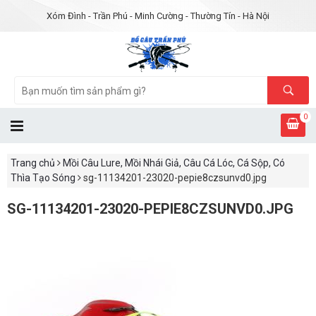
Xóm Đình - Trần Phú - Minh Cường - Thường Tín - Hà Nội
0
Trang chủ
Mồi Câu Lure, Mồi Nhái Giả, Câu Cá Lóc, Cá Sộp, Có
Thìa Tạo Sóng
sg-11134201-23020-pepie8czsunvd0.jpg
SG-11134201-23020-PEPIE8CZSUNVD0.JPG