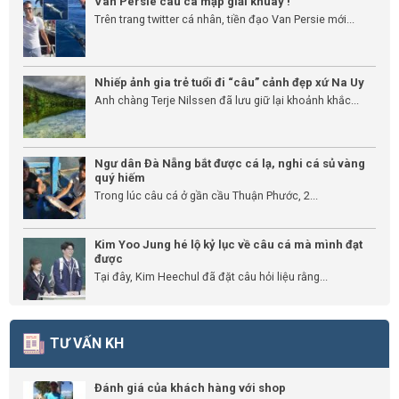
Van Persie câu cá mập giải khuây !
Trên trang twitter cá nhân, tiền đạo Van Persie mới...
Nhiếp ảnh gia trẻ tuổi đi “câu” cảnh đẹp xứ Na Uy
Anh chàng Terje Nilssen đã lưu giữ lại khoảnh khắc...
Ngư dân Đà Nẵng bắt được cá lạ, nghi cá sủ vàng
quý hiếm
Trong lúc câu cá ở gần cầu Thuận Phước, 2...
Kim Yoo Jung hé lộ kỷ lục về câu cá mà mình đạt
được
Tại đây, Kim Heechul đã đặt câu hỏi liệu rằng...
TƯ VẤN KH
Đánh giá của khách hàng với shop