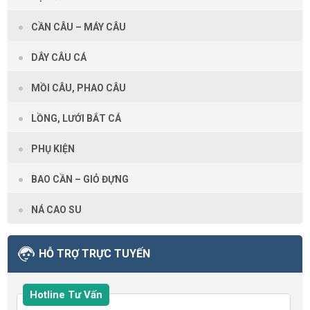
CẦN CÂU – MÁY CÂU
DÂY CÂU CÁ
MỒI CÂU, PHAO CÂU
LỒNG, LƯỚI BẮT CÁ
PHỤ KIỆN
BAO CẦN – GIỎ ĐỰNG
NÁ CAO SU
HỖ TRỢ TRỰC TUYẾN
Hotline Tư Vấn