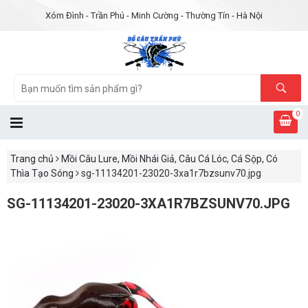
Xóm Đình - Trần Phú - Minh Cường - Thường Tín - Hà Nội
0
Trang chủ
Mồi Câu Lure, Mồi Nhái Giả, Câu Cá Lóc, Cá Sộp, Có
Thìa Tạo Sóng
sg-11134201-23020-3xa1r7bzsunv70.jpg
SG-11134201-23020-3XA1R7BZSUNV70.JPG