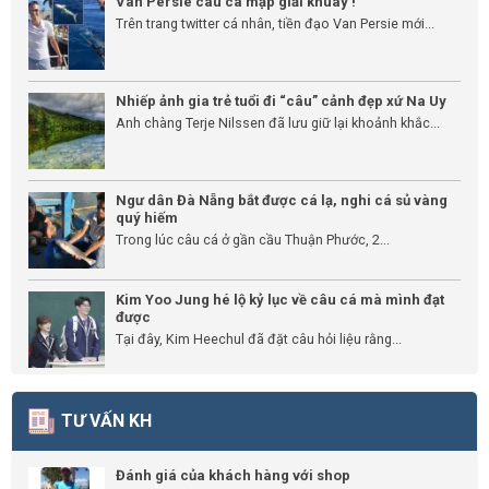
Van Persie câu cá mập giải khuây !
Trên trang twitter cá nhân, tiền đạo Van Persie mới...
Nhiếp ảnh gia trẻ tuổi đi “câu” cảnh đẹp xứ Na Uy
Anh chàng Terje Nilssen đã lưu giữ lại khoảnh khắc...
Ngư dân Đà Nẵng bắt được cá lạ, nghi cá sủ vàng
quý hiếm
Trong lúc câu cá ở gần cầu Thuận Phước, 2...
Kim Yoo Jung hé lộ kỷ lục về câu cá mà mình đạt
được
Tại đây, Kim Heechul đã đặt câu hỏi liệu rằng...
TƯ VẤN KH
Đánh giá của khách hàng với shop