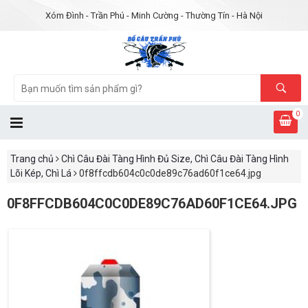
Xóm Đình - Trần Phú - Minh Cường - Thường Tín - Hà Nội
0
Trang chủ
Chì Câu Đài Tàng Hình Đủ Size, Chì Câu Đài Tàng Hình
Lõi Kép, Chì Lá
0f8ffcdb604c0c0de89c76ad60f1ce64.jpg
0F8FFCDB604C0C0DE89C76AD60F1CE64.JPG