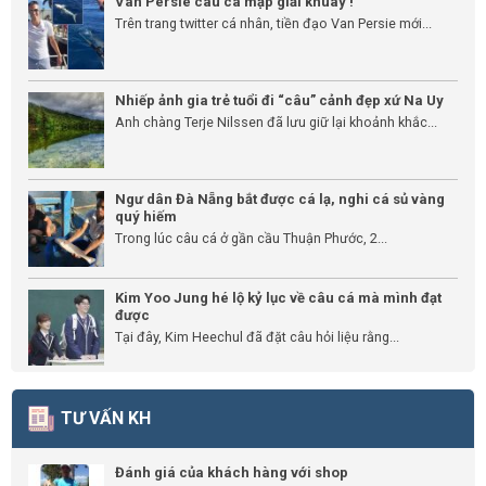
Van Persie câu cá mập giải khuây !
Trên trang twitter cá nhân, tiền đạo Van Persie mới...
Nhiếp ảnh gia trẻ tuổi đi “câu” cảnh đẹp xứ Na Uy
Anh chàng Terje Nilssen đã lưu giữ lại khoảnh khắc...
Ngư dân Đà Nẵng bắt được cá lạ, nghi cá sủ vàng
quý hiếm
Trong lúc câu cá ở gần cầu Thuận Phước, 2...
Kim Yoo Jung hé lộ kỷ lục về câu cá mà mình đạt
được
Tại đây, Kim Heechul đã đặt câu hỏi liệu rằng...
TƯ VẤN KH
Đánh giá của khách hàng với shop