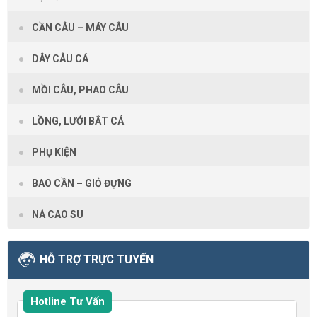
CẦN CÂU – MÁY CÂU
DÂY CÂU CÁ
MỒI CÂU, PHAO CÂU
LỒNG, LƯỚI BẮT CÁ
PHỤ KIỆN
BAO CẦN – GIỎ ĐỰNG
NÁ CAO SU
HỖ TRỢ TRỰC TUYẾN
Hotline Tư Vấn