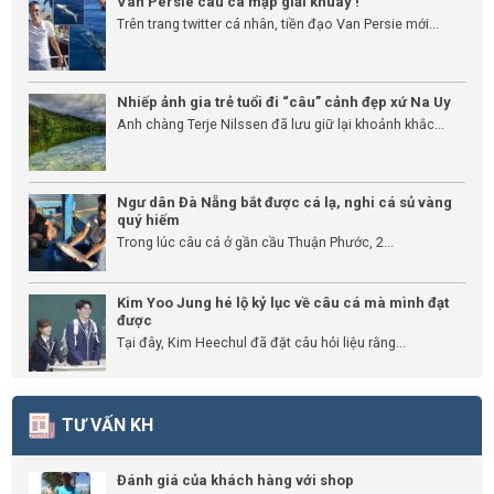
Van Persie câu cá mập giải khuây !
Trên trang twitter cá nhân, tiền đạo Van Persie mới...
Nhiếp ảnh gia trẻ tuổi đi “câu” cảnh đẹp xứ Na Uy
Anh chàng Terje Nilssen đã lưu giữ lại khoảnh khắc...
Ngư dân Đà Nẵng bắt được cá lạ, nghi cá sủ vàng
quý hiếm
Trong lúc câu cá ở gần cầu Thuận Phước, 2...
Kim Yoo Jung hé lộ kỷ lục về câu cá mà mình đạt
được
Tại đây, Kim Heechul đã đặt câu hỏi liệu rằng...
TƯ VẤN KH
Đánh giá của khách hàng với shop