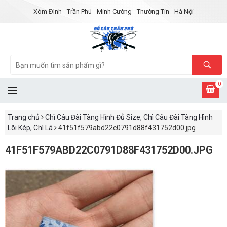
Xóm Đình - Trần Phú - Minh Cường - Thường Tín - Hà Nội
0
Trang chủ
Chì Câu Đài Tàng Hình Đủ Size, Chì Câu Đài Tàng Hình
Lõi Kép, Chì Lá
41f51f579abd22c0791d88f431752d00.jpg
41F51F579ABD22C0791D88F431752D00.JPG