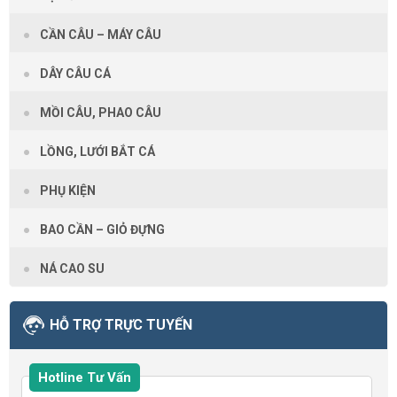
CẦN CÂU – MÁY CÂU
DÂY CÂU CÁ
MỒI CÂU, PHAO CÂU
LỒNG, LƯỚI BẮT CÁ
PHỤ KIỆN
BAO CẦN – GIỎ ĐỰNG
NÁ CAO SU
HỖ TRỢ TRỰC TUYẾN
Hotline Tư Vấn