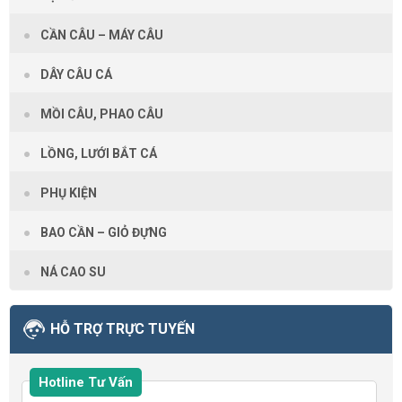
CẦN CÂU – MÁY CÂU
DÂY CÂU CÁ
MỒI CÂU, PHAO CÂU
LỒNG, LƯỚI BẮT CÁ
PHỤ KIỆN
BAO CẦN – GIỎ ĐỰNG
NÁ CAO SU
HỖ TRỢ TRỰC TUYẾN
Hotline Tư Vấn