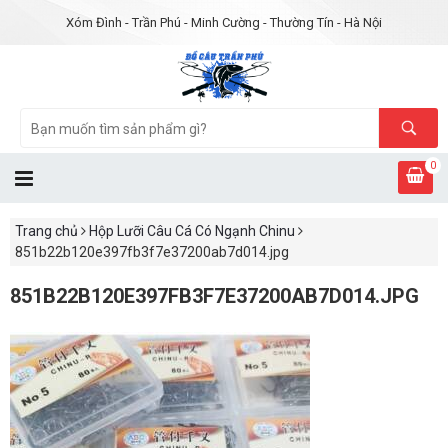
Xóm Đình - Trần Phú - Minh Cường - Thường Tín - Hà Nội
0
Trang chủ
Hộp Lưỡi Câu Cá Có Ngạnh Chinu
851b22b120e397fb3f7e37200ab7d014.jpg
851B22B120E397FB3F7E37200AB7D014.JPG