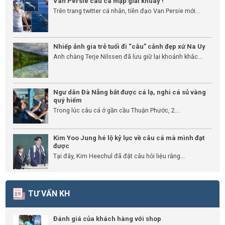
Van Persie câu cá mập giải khuây !
Trên trang twitter cá nhân, tiền đạo Van Persie mới...
Nhiếp ảnh gia trẻ tuổi đi “câu” cảnh đẹp xứ Na Uy
Anh chàng Terje Nilssen đã lưu giữ lại khoảnh khắc...
Ngư dân Đà Nẵng bắt được cá lạ, nghi cá sủ vàng
quý hiếm
Trong lúc câu cá ở gần cầu Thuận Phước, 2...
Kim Yoo Jung hé lộ kỷ lục về câu cá mà mình đạt
được
Tại đây, Kim Heechul đã đặt câu hỏi liệu rằng...
TƯ VẤN KH
Đánh giá của khách hàng với shop