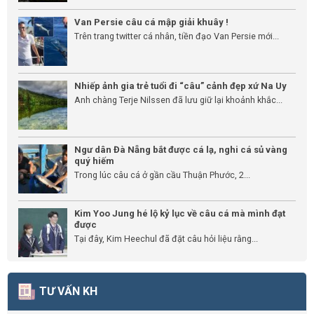
Van Persie câu cá mập giải khuây !
Trên trang twitter cá nhân, tiền đạo Van Persie mới...
Nhiếp ảnh gia trẻ tuổi đi “câu” cảnh đẹp xứ Na Uy
Anh chàng Terje Nilssen đã lưu giữ lại khoảnh khắc...
Ngư dân Đà Nẵng bắt được cá lạ, nghi cá sủ vàng
quý hiếm
Trong lúc câu cá ở gần cầu Thuận Phước, 2...
Kim Yoo Jung hé lộ kỷ lục về câu cá mà mình đạt
được
Tại đây, Kim Heechul đã đặt câu hỏi liệu rằng...
TƯ VẤN KH