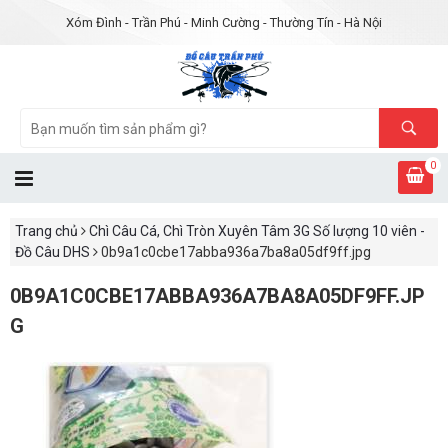
Xóm Đình - Trần Phú - Minh Cường - Thường Tín - Hà Nội
0
Trang chủ
Chì Câu Cá, Chì Tròn Xuyên Tâm 3G Số lượng 10 viên -
Đồ Câu DHS
0b9a1c0cbe17abba936a7ba8a05df9ff.jpg
0B9A1C0CBE17ABBA936A7BA8A05DF9FF.JP
G