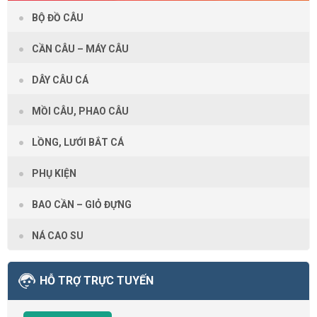
BỘ ĐỒ CÂU
CẦN CÂU – MÁY CÂU
DÂY CÂU CÁ
MỒI CÂU, PHAO CÂU
LỒNG, LƯỚI BẮT CÁ
PHỤ KIỆN
BAO CẦN – GIỎ ĐỰNG
NÁ CAO SU
HỖ TRỢ TRỰC TUYẾN