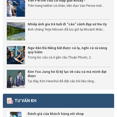
Van Persie câu cá mập giải khuây !
Trên trang twitter cá nhân, tiền đạo Van Persie mới...
Nhiếp ảnh gia trẻ tuổi đi “câu” cảnh đẹp xứ Na Uy
Anh chàng Terje Nilssen đã lưu giữ lại khoảnh khắc...
Ngư dân Đà Nẵng bắt được cá lạ, nghi cá sủ vàng
quý hiếm
Trong lúc câu cá ở gần cầu Thuận Phước, 2...
Kim Yoo Jung hé lộ kỷ lục về câu cá mà mình đạt
được
Tại đây, Kim Heechul đã đặt câu hỏi liệu rằng...
TƯ VẤN KH
Đánh giá của khách hàng với shop