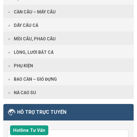
CẦN CÂU – MÁY CÂU
DÂY CÂU CÁ
MỒI CÂU, PHAO CÂU
LỒNG, LƯỚI BẮT CÁ
PHỤ KIỆN
BAO CẦN – GIỎ ĐỰNG
NÁ CAO SU
HỖ TRỢ TRỰC TUYẾN
Hotline Tư Vấn