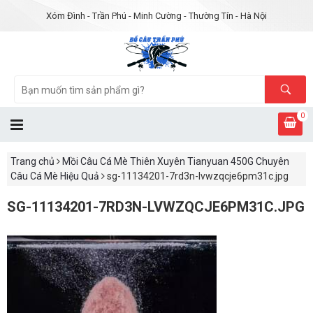
Xóm Đình - Trần Phú - Minh Cường - Thường Tín - Hà Nội
0
Trang chủ
Mồi Câu Cá Mè Thiên Xuyên Tianyuan 450G Chuyên
Câu Cá Mè Hiệu Quả
sg-11134201-7rd3n-lvwzqcje6pm31c.jpg
SG-11134201-7RD3N-LVWZQCJE6PM31C.JPG