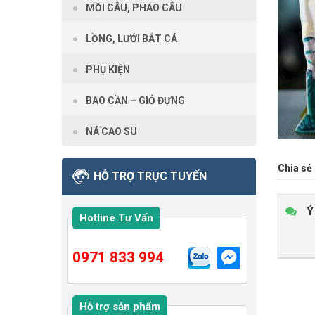
MỒI CÂU, PHAO CÂU
LỒNG, LƯỚI BẮT CÁ
PHỤ KIỆN
BAO CẦN – GIỎ ĐỰNG
NÁ CAO SU
Chia sẻ 
HỖ TRỢ TRỰC TUYẾN
Ý
Hotline Tư Vấn
0971 833 994
Hỗ trợ sản phẩm