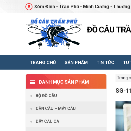
Xóm Đình - Trần Phú - Minh Cường - Thường 
ĐỒ CÂU TR
TRANG CHỦ
SẢN PHẨM
TIN TỨC
TƯ
Trang 
DANH MỤC SẢN PHẨM
SG-1
BỘ ĐỒ CÂU
CẦN CÂU – MÁY CÂU
DÂY CÂU CÁ