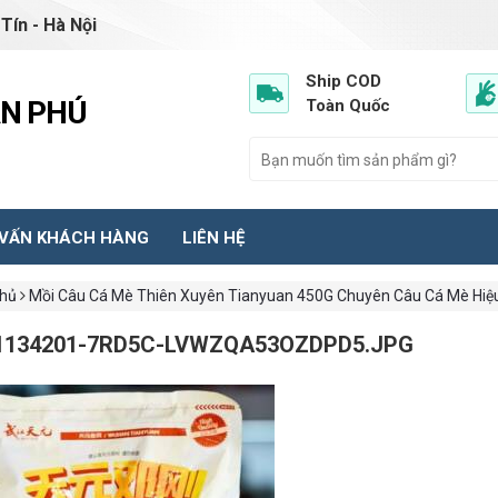
Tín - Hà Nội
Ship COD
ẦN PHÚ
Toàn Quốc
 VẤN KHÁCH HÀNG
LIÊN HỆ
chủ
Mồi Câu Cá Mè Thiên Xuyên Tianyuan 450G Chuyên Câu Cá Mè Hiệ
1134201-7RD5C-LVWZQA53OZDPD5.JPG