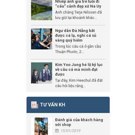
Nhiếp ảnh gia trẻ tuổi đi
“câu” cảnh đẹp xứ Na Uy
Anh chàng Terje Nilssen đã
lưu giữ lại khoảnh khắc...
Ngư dân Đà Nẵng bắt
được cá lạ, nghi cá sủ
vàng quý hiếm
Trong lúc câu cá ở gần cầu
Thuận Phước, 2...
Kim Yoo Jung hé lộ kỷ lục
về câu cá mà mình đạt
được
Tại đây, Kim Heechul đã đặt
câu hỏi liệu rằng...
TƯ VẤN KH
Đánh giá của khách hàng
với shop
15/01/2019