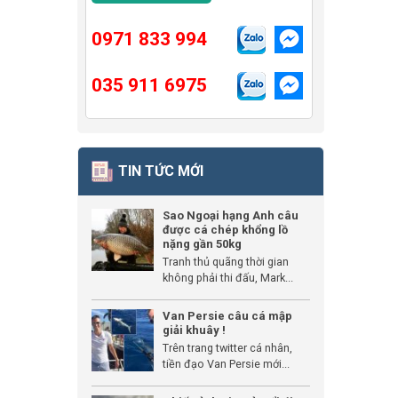
0971 833 994
035 911 6975
TIN TỨC MỚI
Sao Ngoại hạng Anh câu
được cá chép khổng lồ
nặng gần 50kg
Tranh thủ quãng thời gian
không phải thi đấu, Mark...
Van Persie câu cá mập
giải khuây !
Trên trang twitter cá nhân,
tiền đạo Van Persie mới...