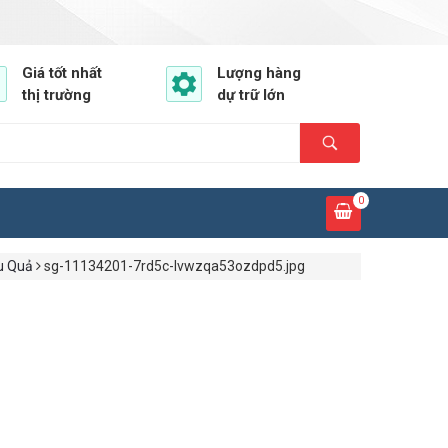
Giá tốt nhất
Lượng hàng
thị trường
dự trữ lớn
0
u Quả
sg-11134201-7rd5c-lvwzqa53ozdpd5.jpg