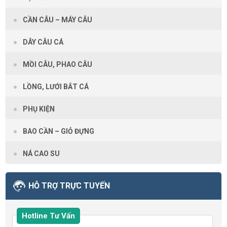
CẦN CÂU – MÁY CÂU
DÂY CÂU CÁ
MỒI CÂU, PHAO CÂU
LỒNG, LƯỚI BẮT CÁ
PHỤ KIỆN
BAO CẦN – GIỎ ĐỰNG
NÁ CAO SU
HỖ TRỢ TRỰC TUYẾN
Hotline Tư Vấn