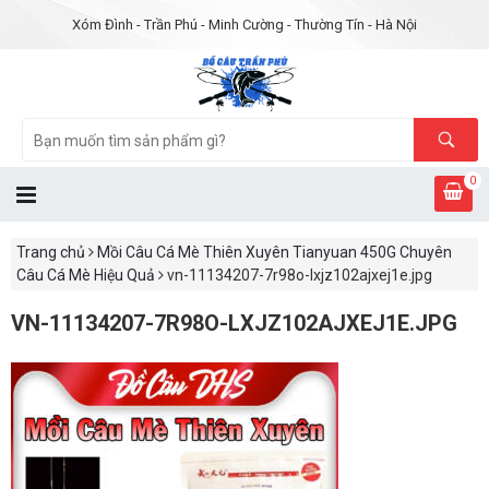
Xóm Đình - Trần Phú - Minh Cường - Thường Tín - Hà Nội
0
Trang chủ
Mồi Câu Cá Mè Thiên Xuyên Tianyuan 450G Chuyên
Câu Cá Mè Hiệu Quả
vn-11134207-7r98o-lxjz102ajxej1e.jpg
VN-11134207-7R98O-LXJZ102AJXEJ1E.JPG