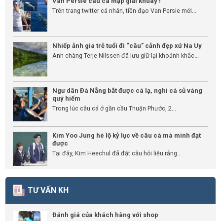
Van Persie câu cá mập giải khuây !
Trên trang twitter cá nhân, tiền đạo Van Persie mới...
Nhiếp ảnh gia trẻ tuổi đi “câu” cảnh đẹp xứ Na Uy
Anh chàng Terje Nilssen đã lưu giữ lại khoảnh khắc...
Ngư dân Đà Nẵng bắt được cá lạ, nghi cá sủ vàng
quý hiếm
Trong lúc câu cá ở gần cầu Thuận Phước, 2...
Kim Yoo Jung hé lộ kỷ lục về câu cá mà mình đạt
được
Tại đây, Kim Heechul đã đặt câu hỏi liệu rằng...
TƯ VẤN KH
Đánh giá của khách hàng với shop