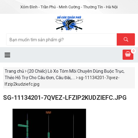
Xóm Đình - Trần Phú - Minh Cường - Thường Tín - Hà Nội
0
Trang chủ
(20 Chiếc) Lò Xo Tóm Mồi Chuyên Dùng Buộc Trục,
Thẻo Hỗ Trợ Cho Câu Đơn, Câu Đài,....
sg-11134201-7qvez-
lfzip2kudziefc.jpg
SG-11134201-7QVEZ-LFZIP2KUDZIEFC.JPG