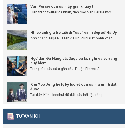
Van Persie câu cá mập giải khuây !
Trên trang twitter cá nhân, tiền đạo Van Persie mới...
Nhiếp ảnh gia trẻ tuổi đi “câu” cảnh đẹp xứ Na Uy
Anh chàng Terje Nilssen đã lưu giữ lại khoảnh khắc...
Ngư dân Đà Nẵng bắt được cá lạ, nghi cá sủ vàng
quý hiếm
Trong lúc câu cá ở gần cầu Thuận Phước, 2...
Kim Yoo Jung hé lộ kỷ lục về câu cá mà mình đạt
được
Tại đây, Kim Heechul đã đặt câu hỏi liệu rằng...
TƯ VẤN KH