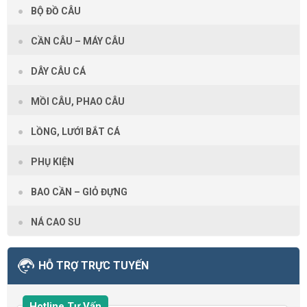
BỘ ĐỒ CÂU
CẦN CÂU – MÁY CÂU
DÂY CÂU CÁ
MỒI CÂU, PHAO CÂU
LỒNG, LƯỚI BẮT CÁ
PHỤ KIỆN
BAO CẦN – GIỎ ĐỰNG
NÁ CAO SU
HỖ TRỢ TRỰC TUYẾN
Hotline Tư Vấn