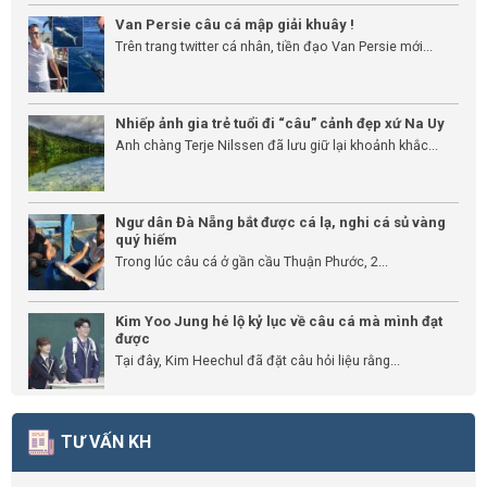
Van Persie câu cá mập giải khuây !
Trên trang twitter cá nhân, tiền đạo Van Persie mới...
Nhiếp ảnh gia trẻ tuổi đi “câu” cảnh đẹp xứ Na Uy
Anh chàng Terje Nilssen đã lưu giữ lại khoảnh khắc...
Ngư dân Đà Nẵng bắt được cá lạ, nghi cá sủ vàng
quý hiếm
Trong lúc câu cá ở gần cầu Thuận Phước, 2...
Kim Yoo Jung hé lộ kỷ lục về câu cá mà mình đạt
được
Tại đây, Kim Heechul đã đặt câu hỏi liệu rằng...
TƯ VẤN KH