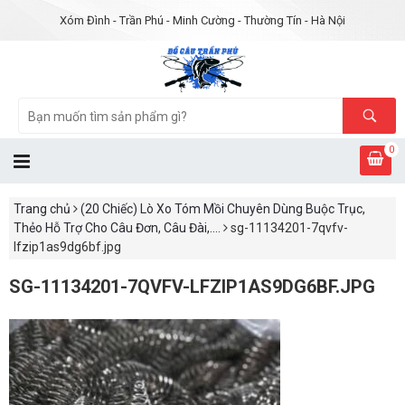
Xóm Đình - Trần Phú - Minh Cường - Thường Tín - Hà Nội
0
Trang chủ
(20 Chiếc) Lò Xo Tóm Mồi Chuyên Dùng Buộc Trục,
Thẻo Hỗ Trợ Cho Câu Đơn, Câu Đài,....
sg-11134201-7qvfv-
lfzip1as9dg6bf.jpg
SG-11134201-7QVFV-LFZIP1AS9DG6BF.JPG