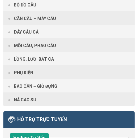
BỘ ĐỒ CÂU
CẦN CÂU – MÁY CÂU
DÂY CÂU CÁ
MỒI CÂU, PHAO CÂU
LỒNG, LƯỚI BẮT CÁ
PHỤ KIỆN
BAO CẦN – GIỎ ĐỰNG
NÁ CAO SU
HỖ TRỢ TRỰC TUYẾN
Hotline Tư Vấn