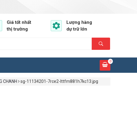
Giá tốt nhất
Lượng hàng
thị trường
dự trữ lớn
0
ÀNG CHANH
sg-11134201-7rce2-lttfm881h7kc13.jpg