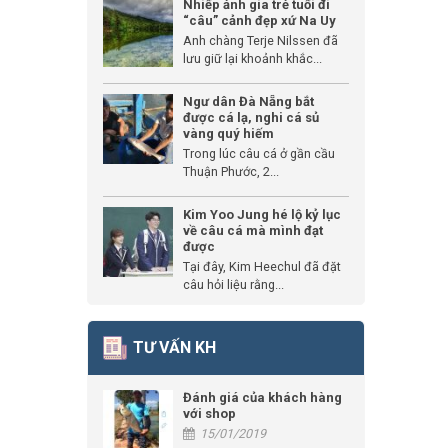
Nhiếp ảnh gia trẻ tuổi đi
“câu” cảnh đẹp xứ Na Uy
Anh chàng Terje Nilssen đã
lưu giữ lại khoảnh khắc...
Ngư dân Đà Nẵng bắt
được cá lạ, nghi cá sủ
vàng quý hiếm
Trong lúc câu cá ở gần cầu
Thuận Phước, 2...
Kim Yoo Jung hé lộ kỷ lục
về câu cá mà mình đạt
được
Tại đây, Kim Heechul đã đặt
câu hỏi liệu rằng...
TƯ VẤN KH
Đánh giá của khách hàng
với shop
15/01/2019