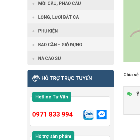
MỒI CÂU, PHAO CÂU
LỒNG, LƯỚI BẮT CÁ
PHỤ KIỆN
BAO CẦN – GIỎ ĐỰNG
NÁ CAO SU
Chia sẻ 
HỖ TRỢ TRỰC TUYẾN
Ý
Hotline Tư Vấn
0971 833 994
Hỗ trợ sản phẩm