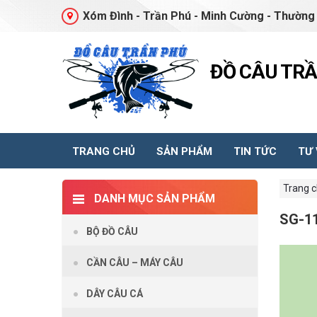
Xóm Đình - Trần Phú - Minh Cường - Thường 
ĐỒ CÂU TR
TRANG CHỦ
SẢN PHẨM
TIN TỨC
TƯ
Trang 
DANH MỤC SẢN PHẨM
SG-1
BỘ ĐỒ CÂU
CẦN CÂU – MÁY CÂU
DÂY CÂU CÁ