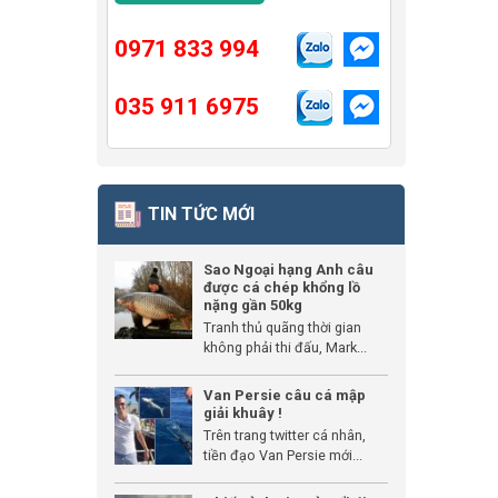
0971 833 994
035 911 6975
TIN TỨC MỚI
Sao Ngoại hạng Anh câu
được cá chép khổng lồ
nặng gần 50kg
Tranh thủ quãng thời gian
không phải thi đấu, Mark...
Van Persie câu cá mập
giải khuây !
Trên trang twitter cá nhân,
tiền đạo Van Persie mới...