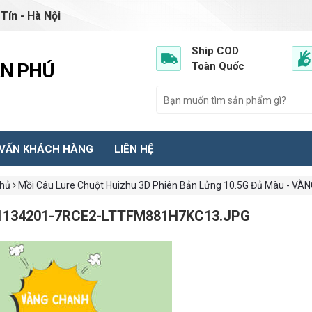
Tín - Hà Nội
Ship COD
ẦN PHÚ
Toàn Quốc
 VẤN KHÁCH HÀNG
LIÊN HỆ
chủ
Mồi Câu Lure Chuột Huizhu 3D Phiên Bản Lửng 10.5G Đủ Màu - V
1134201-7RCE2-LTTFM881H7KC13.JPG