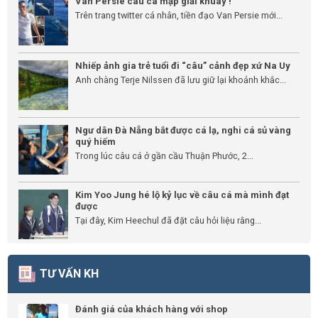
Van Persie câu cá mập giải khuây !
Trên trang twitter cá nhân, tiền đạo Van Persie mới...
Nhiếp ảnh gia trẻ tuổi đi “câu” cảnh đẹp xứ Na Uy
Anh chàng Terje Nilssen đã lưu giữ lại khoảnh khắc...
Ngư dân Đà Nẵng bắt được cá lạ, nghi cá sủ vàng
quý hiếm
Trong lúc câu cá ở gần cầu Thuận Phước, 2...
Kim Yoo Jung hé lộ kỷ lục về câu cá mà mình đạt
được
Tại đây, Kim Heechul đã đặt câu hỏi liệu rằng...
TƯ VẤN KH
Đánh giá của khách hàng với shop