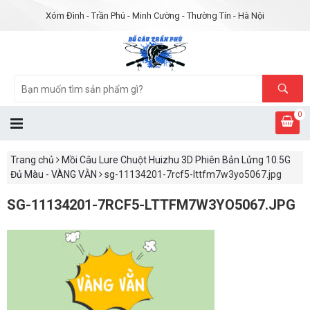
Xóm Đình - Trần Phú - Minh Cường - Thường Tín - Hà Nội
0
Trang chủ
Mồi Câu Lure Chuột Huizhu 3D Phiên Bản Lửng 10.5G
Đủ Màu - VÀNG VẰN
sg-11134201-7rcf5-lttfm7w3yo5067.jpg
SG-11134201-7RCF5-LTTFM7W3YO5067.JPG