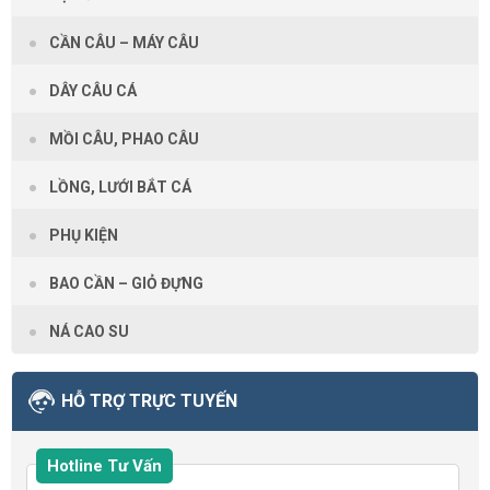
CẦN CÂU – MÁY CÂU
DÂY CÂU CÁ
MỒI CÂU, PHAO CÂU
LỒNG, LƯỚI BẮT CÁ
PHỤ KIỆN
BAO CẦN – GIỎ ĐỰNG
NÁ CAO SU
HỖ TRỢ TRỰC TUYẾN
Hotline Tư Vấn