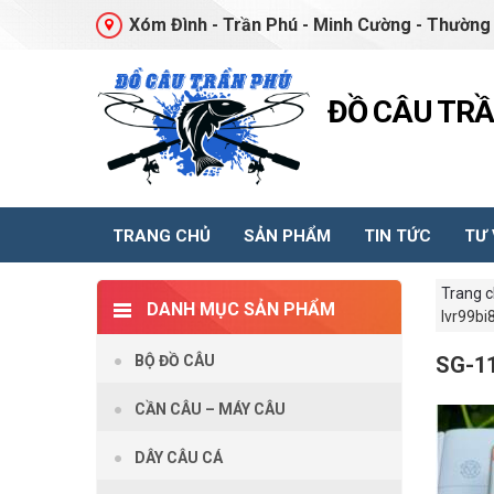
Xóm Đình - Trần Phú - Minh Cường - Thường 
ĐỒ CÂU TR
TRANG CHỦ
SẢN PHẨM
TIN TỨC
TƯ
Trang 
DANH MỤC SẢN PHẨM
lvr99bi
BỘ ĐỒ CÂU
SG-1
CẦN CÂU – MÁY CÂU
DÂY CÂU CÁ