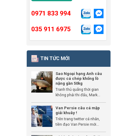
0971 833 994
035 911 6975
TIN TỨC MỚI
Sao Ngoại hạng Anh câu
được cá chép khổng lồ
nặng gần 50kg
Tranh thủ quãng thời gian
không phải thi đấu, Mark...
Van Persie câu cá mập
giải khuây !
Trên trang twitter cá nhân,
tiền đạo Van Persie mới...