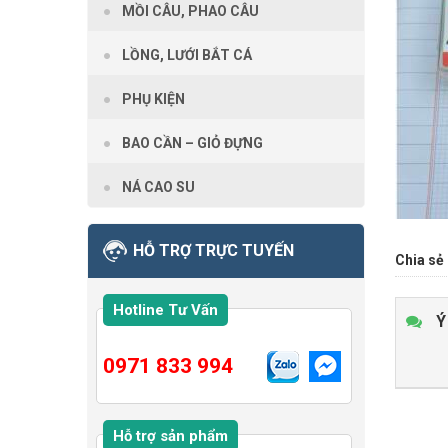
MỒI CÂU, PHAO CÂU
LỒNG, LƯỚI BẮT CÁ
PHỤ KIỆN
BAO CẦN – GIỎ ĐỰNG
NÁ CAO SU
HỖ TRỢ TRỰC TUYẾN
Chia sẻ 
Hotline Tư Vấn
Ý
0971 833 994
Hỗ trợ sản phẩm