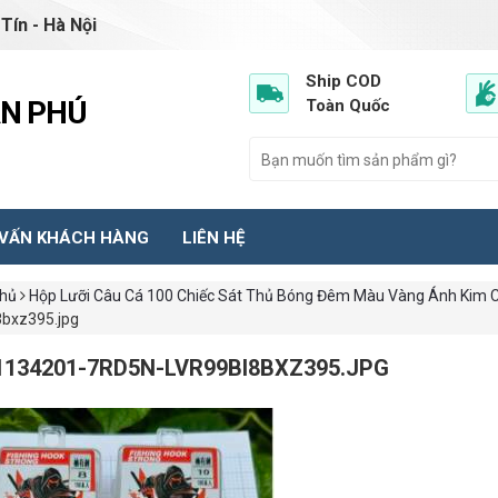
Tín - Hà Nội
Ship COD
ẦN PHÚ
Toàn Quốc
 VẤN KHÁCH HÀNG
LIÊN HỆ
chủ
Hộp Lưỡi Câu Cá 100 Chiếc Sát Thủ Bóng Đêm Màu Vàng Ánh Kim 
8bxz395.jpg
1134201-7RD5N-LVR99BI8BXZ395.JPG