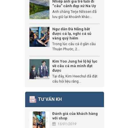
Nhiếp ảnh gia trẻ tuổi đi
“câu” cảnh đẹp xứ Na Uy
Anh chàng Terje Nilssen đã
lưu giữ lại khoảnh khắc...
Ngư dân Đà Nẵng bắt
được cá lạ, nghi cá sủ
vàng quý hiếm
Trong lúc câu cá ở gần cầu
Thuận Phước, 2...
Kim Yoo Jung hé lộ kỷ lục
về câu cá mà mình đạt
được
Tại đây, Kim Heechul đã đặt
câu hỏi liệu rằng...
TƯ VẤN KH
Đánh giá của khách hàng
với shop
15/01/2019