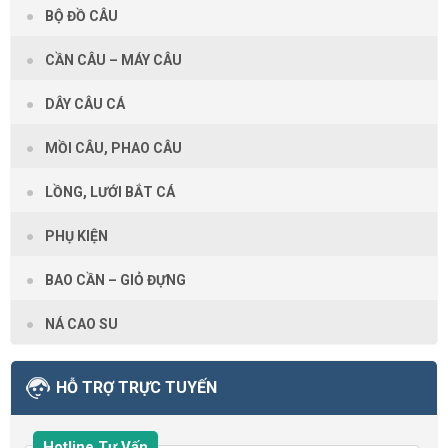
BỘ ĐỒ CÂU
CẦN CÂU – MÁY CÂU
DÂY CÂU CÁ
MỒI CÂU, PHAO CÂU
LỒNG, LƯỚI BẮT CÁ
PHỤ KIỆN
BAO CẦN – GIỎ ĐỰNG
NÁ CAO SU
HỖ TRỢ TRỰC TUYẾN
Hotline Tư Vấn