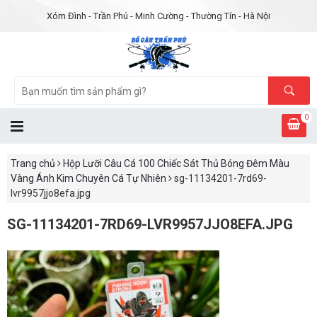
Xóm Đình - Trần Phú - Minh Cường - Thường Tín - Hà Nội
0
Trang chủ
Hộp Lưỡi Câu Cá 100 Chiếc Sát Thủ Bóng Đêm Màu
Vàng Ánh Kim Chuyên Cá Tự Nhiên
sg-11134201-7rd69-
lvr9957jjo8efa.jpg
SG-11134201-7RD69-LVR9957JJO8EFA.JPG