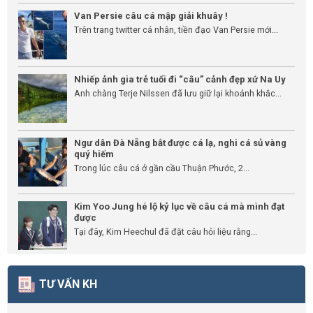
Van Persie câu cá mập giải khuây !
Trên trang twitter cá nhân, tiền đạo Van Persie mới...
Nhiếp ảnh gia trẻ tuổi đi “câu” cảnh đẹp xứ Na Uy
Anh chàng Terje Nilssen đã lưu giữ lại khoảnh khắc...
Ngư dân Đà Nẵng bắt được cá lạ, nghi cá sủ vàng
quý hiếm
Trong lúc câu cá ở gần cầu Thuận Phước, 2...
Kim Yoo Jung hé lộ kỷ lục về câu cá mà mình đạt
được
Tại đây, Kim Heechul đã đặt câu hỏi liệu rằng...
TƯ VẤN KH