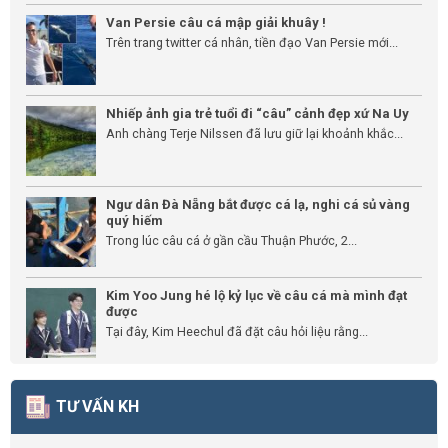
Van Persie câu cá mập giải khuây !
Trên trang twitter cá nhân, tiền đạo Van Persie mới...
Nhiếp ảnh gia trẻ tuổi đi “câu” cảnh đẹp xứ Na Uy
Anh chàng Terje Nilssen đã lưu giữ lại khoảnh khắc...
Ngư dân Đà Nẵng bắt được cá lạ, nghi cá sủ vàng
quý hiếm
Trong lúc câu cá ở gần cầu Thuận Phước, 2...
Kim Yoo Jung hé lộ kỷ lục về câu cá mà mình đạt
được
Tại đây, Kim Heechul đã đặt câu hỏi liệu rằng...
TƯ VẤN KH