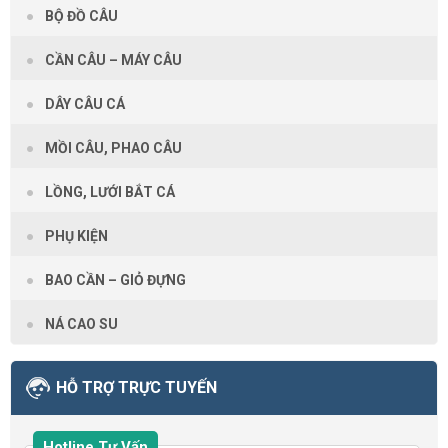
BỘ ĐỒ CÂU
CẦN CÂU – MÁY CÂU
DÂY CÂU CÁ
MỒI CÂU, PHAO CÂU
LỒNG, LƯỚI BẮT CÁ
PHỤ KIỆN
BAO CẦN – GIỎ ĐỰNG
NÁ CAO SU
HỖ TRỢ TRỰC TUYẾN
Hotline Tư Vấn