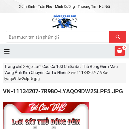
Xóm Đình - Trần Phú - Minh Cường - Thường Tín - Hà Nội
0
Trang chủ
Hộp Lưỡi Câu Cá 100 Chiếc Sát Thủ Bóng Đêm Màu
Vàng Ánh Kim Chuyên Cá Tự Nhiên
vn-11134207-7r98o-
lyaqo9dw2slpf5.jpg
VN-11134207-7R98O-LYAQO9DW2SLPF5.JPG