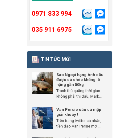
0971 833 994
035 911 6975
TIN TỨC MỚI
Sao Ngoại hạng Anh câu
được cá chép khổng lồ
nặng gần 50kg
Tranh thủ quãng thời gian
không phải thi đấu, Mark...
Van Persie câu cá mập
giải khuây !
Trên trang twitter cá nhân,
tiền đạo Van Persie mới...