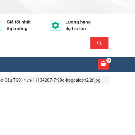
Giá tốt nhất
Lượng hàng
thị trường
dự trữ lớn
0
ưỡi Câu TG01
vn-11134207-7r98o-ltpgqaiopn2i2f.jpg