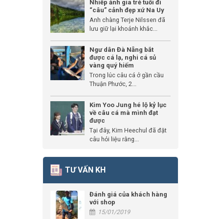
Nhiếp ảnh gia trẻ tuổi đi
“câu” cảnh đẹp xứ Na Uy
Anh chàng Terje Nilssen đã
lưu giữ lại khoảnh khắc...
Ngư dân Đà Nẵng bắt
được cá lạ, nghi cá sủ
vàng quý hiếm
Trong lúc câu cá ở gần cầu
Thuận Phước, 2...
Kim Yoo Jung hé lộ kỷ lục
về câu cá mà mình đạt
được
Tại đây, Kim Heechul đã đặt
câu hỏi liệu rằng...
TƯ VẤN KH
Đánh giá của khách hàng
với shop
15/01/2019