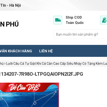
Tín - Hà Nội
Ship COD
ẦN PHÚ
Toàn Quốc
 VẤN KHÁCH HÀNG
LIÊN HỆ
chủ
Lưỡi Câu Cá Tự Giật Khi Cá Cắn Cao Cấp Siêu Nhậy Có Tặng Kèm L
1134207-7R98O-LTPGQAIOPN2I2F.JPG