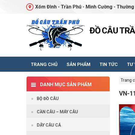
Xóm Đình - Trần Phú - Minh Cường - Thường 
ĐỒ CÂU TR
TRANG CHỦ
SẢN PHẨM
TIN TỨC
TƯ
Trang 
DANH MỤC SẢN PHẨM
VN-1
BỘ ĐỒ CÂU
CẦN CÂU – MÁY CÂU
DÂY CÂU CÁ