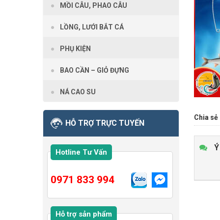
MỒI CÂU, PHAO CÂU
LỒNG, LƯỚI BẮT CÁ
PHỤ KIỆN
BAO CẦN – GIỎ ĐỰNG
NÁ CAO SU
Chia sẻ 
HỖ TRỢ TRỰC TUYẾN
Ý
Hotline Tư Vấn
0971 833 994
Hỗ trợ sản phẩm