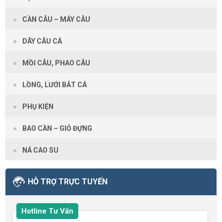
CẦN CÂU – MÁY CÂU
DÂY CÂU CÁ
MỒI CÂU, PHAO CÂU
LỒNG, LƯỚI BẮT CÁ
PHỤ KIỆN
BAO CẦN – GIỎ ĐỰNG
NÁ CAO SU
HỖ TRỢ TRỰC TUYẾN
Hotline Tư Vấn