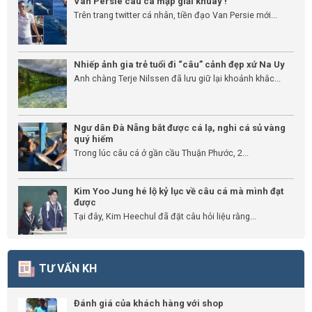
Van Persie câu cá mập giải khuây !
Trên trang twitter cá nhân, tiền đạo Van Persie mới...
Nhiếp ảnh gia trẻ tuổi đi “câu” cảnh đẹp xứ Na Uy
Anh chàng Terje Nilssen đã lưu giữ lại khoảnh khắc...
Ngư dân Đà Nẵng bắt được cá lạ, nghi cá sủ vàng
quý hiếm
Trong lúc câu cá ở gần cầu Thuận Phước, 2...
Kim Yoo Jung hé lộ kỷ lục về câu cá mà mình đạt
được
Tại đây, Kim Heechul đã đặt câu hỏi liệu rằng...
TƯ VẤN KH
Đánh giá của khách hàng với shop