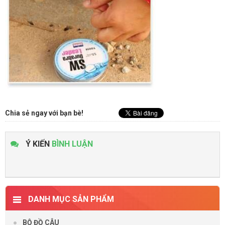
Chia sẻ ngay với bạn bè!
Ý KIẾN
BÌNH LUẬN
DANH MỤC SẢN PHẨM
BỘ ĐỒ CÂU