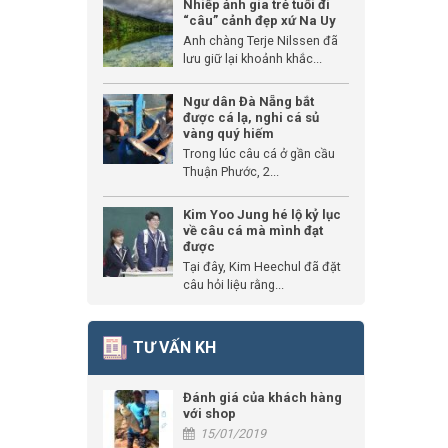
Nhiếp ảnh gia trẻ tuổi đi
“câu” cảnh đẹp xứ Na Uy
Anh chàng Terje Nilssen đã
lưu giữ lại khoảnh khắc...
Ngư dân Đà Nẵng bắt
được cá lạ, nghi cá sủ
vàng quý hiếm
Trong lúc câu cá ở gần cầu
Thuận Phước, 2...
Kim Yoo Jung hé lộ kỷ lục
về câu cá mà mình đạt
được
Tại đây, Kim Heechul đã đặt
câu hỏi liệu rằng...
TƯ VẤN KH
Đánh giá của khách hàng
với shop
15/01/2019