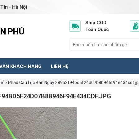
Tín - Hà Nội
Ship COD
ẦN PHÚ
Toàn Quốc
 VẤN KHÁCH HÀNG
LIÊN HỆ
chủ
Phao Câu Lục Ban Ngày
89a3f94bd5f24d07b8b946f94e434cdf.jp
F94BD5F24D07B8B946F94E434CDF.JPG