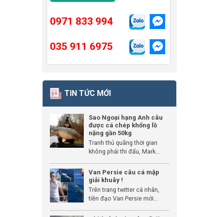
0971 833 994
035 911 6975
TIN TỨC MỚI
Sao Ngoại hạng Anh câu
được cá chép khổng lồ
nặng gần 50kg
Tranh thủ quãng thời gian
không phải thi đấu, Mark...
Van Persie câu cá mập
giải khuây !
Trên trang twitter cá nhân,
tiền đạo Van Persie mới...