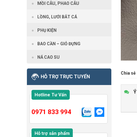
MỒI CÂU, PHAO CÂU
LỒNG, LƯỚI BẮT CÁ
PHỤ KIỆN
BAO CẦN – GIỎ ĐỰNG
NÁ CAO SU
Chia sẻ 
HỖ TRỢ TRỰC TUYẾN
Ý
Hotline Tư Vấn
0971 833 994
Hỗ trợ sản phẩm