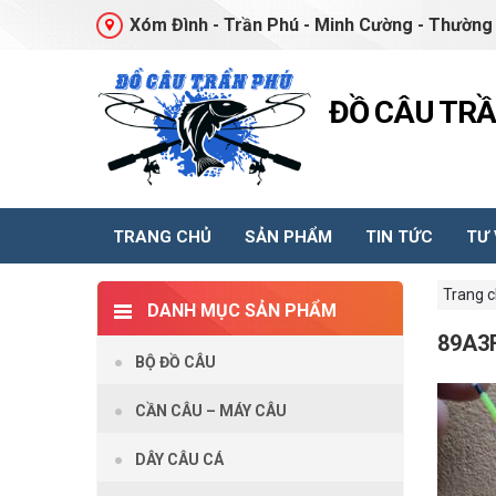
Xóm Đình - Trần Phú - Minh Cường - Thường 
ĐỒ CÂU TR
TRANG CHỦ
SẢN PHẨM
TIN TỨC
TƯ
Trang 
DANH MỤC SẢN PHẨM
89A3
BỘ ĐỒ CÂU
CẦN CÂU – MÁY CÂU
DÂY CÂU CÁ