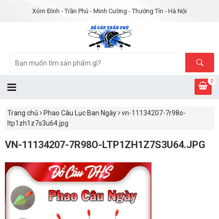
Xóm Đình - Trần Phú - Minh Cường - Thường Tín - Hà Nội
0
Trang chủ
Phao Câu Lục Ban Ngày
vn-11134207-7r98o-
ltp1zh1z7s3u64.jpg
VN-11134207-7R98O-LTP1ZH1Z7S3U64.JPG