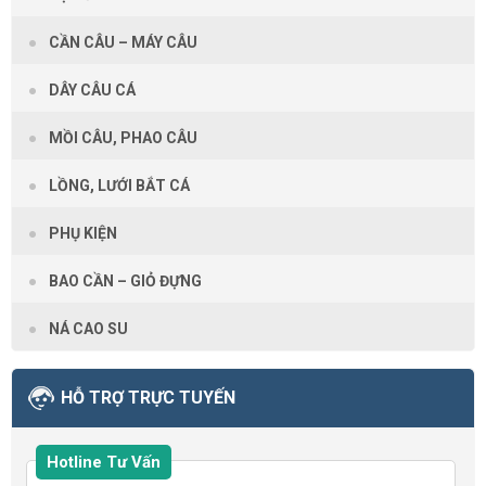
CẦN CÂU – MÁY CÂU
DÂY CÂU CÁ
MỒI CÂU, PHAO CÂU
LỒNG, LƯỚI BẮT CÁ
PHỤ KIỆN
BAO CẦN – GIỎ ĐỰNG
NÁ CAO SU
HỖ TRỢ TRỰC TUYẾN
Hotline Tư Vấn