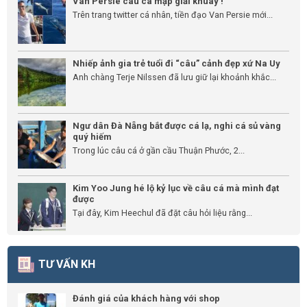
Van Persie câu cá mập giải khuây !
Trên trang twitter cá nhân, tiền đạo Van Persie mới...
Nhiếp ảnh gia trẻ tuổi đi “câu” cảnh đẹp xứ Na Uy
Anh chàng Terje Nilssen đã lưu giữ lại khoảnh khắc...
Ngư dân Đà Nẵng bắt được cá lạ, nghi cá sủ vàng
quý hiếm
Trong lúc câu cá ở gần cầu Thuận Phước, 2...
Kim Yoo Jung hé lộ kỷ lục về câu cá mà mình đạt
được
Tại đây, Kim Heechul đã đặt câu hỏi liệu rằng...
TƯ VẤN KH
Đánh giá của khách hàng với shop