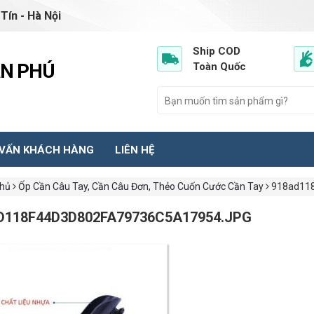
Tín - Hà Nội
Ship COD
ẦN PHÚ
Toàn Quốc
 VẤN KHÁCH HÀNG
LIÊN HỆ
chủ
Ốp Cần Câu Tay, Cần Câu Đơn, Thẻo Cuốn Cước Cần Tay
918ad118
D118F44D3D802FA79736C5A17954.JPG