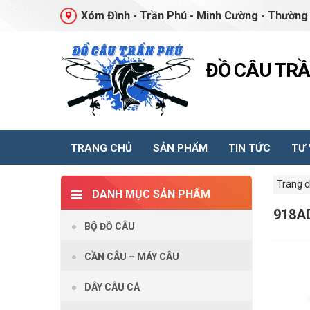
Xóm Đình - Trần Phú - Minh Cường - Thường 
ĐỒ CÂU TR
TRANG CHỦ
SẢN PHẨM
TIN TỨC
TƯ
Trang 
DANH MỤC SẢN PHẨM
918A
BỘ ĐỒ CÂU
CẦN CÂU – MÁY CÂU
DÂY CÂU CÁ