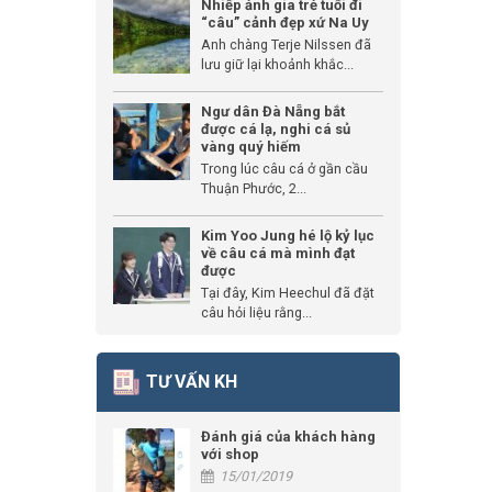
Nhiếp ảnh gia trẻ tuổi đi
“câu” cảnh đẹp xứ Na Uy
Anh chàng Terje Nilssen đã
lưu giữ lại khoảnh khắc...
Ngư dân Đà Nẵng bắt
được cá lạ, nghi cá sủ
vàng quý hiếm
Trong lúc câu cá ở gần cầu
Thuận Phước, 2...
Kim Yoo Jung hé lộ kỷ lục
về câu cá mà mình đạt
được
Tại đây, Kim Heechul đã đặt
câu hỏi liệu rằng...
TƯ VẤN KH
Đánh giá của khách hàng
với shop
15/01/2019