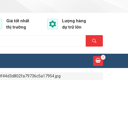
Giá tốt nhất
Lượng hàng
thị trường
dự trữ lớn
0
f44d3d802fa79736c5a17954.jpg