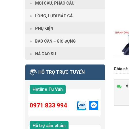
MỒI CÂU, PHAO CÂU
LỒNG, LƯỚI BẮT CÁ
PHỤ KIỆN
BAO CẦN – GIỎ ĐỰNG
NÁ CAO SU
Chia sẻ 
HỖ TRỢ TRỰC TUYẾN
Ý
Hotline Tư Vấn
0971 833 994
Hỗ trợ sản phẩm