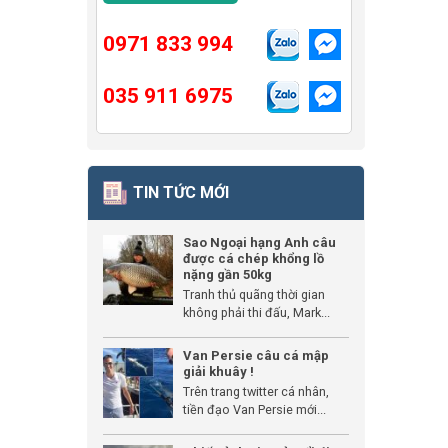
0971 833 994
035 911 6975
TIN TỨC MỚI
Sao Ngoại hạng Anh câu
được cá chép khổng lồ
nặng gần 50kg
Tranh thủ quãng thời gian
không phải thi đấu, Mark...
Van Persie câu cá mập
giải khuây !
Trên trang twitter cá nhân,
tiền đạo Van Persie mới...