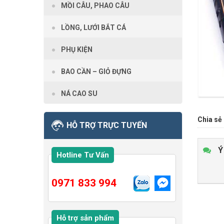
MỒI CÂU, PHAO CÂU
LỒNG, LƯỚI BẮT CÁ
PHỤ KIỆN
BAO CẦN – GIỎ ĐỰNG
NÁ CAO SU
Chia sẻ 
HỖ TRỢ TRỰC TUYẾN
Ý
Hotline Tư Vấn
0971 833 994
Hỗ trợ sản phẩm