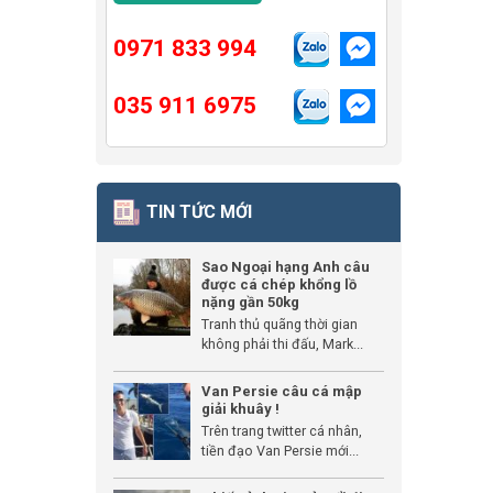
0971 833 994
035 911 6975
TIN TỨC MỚI
Sao Ngoại hạng Anh câu
được cá chép khổng lồ
nặng gần 50kg
Tranh thủ quãng thời gian
không phải thi đấu, Mark...
Van Persie câu cá mập
giải khuây !
Trên trang twitter cá nhân,
tiền đạo Van Persie mới...