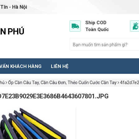
Tín - Hà Nội
Ship COD
ẦN PHÚ
Toàn Quốc
 VẤN KHÁCH HÀNG
LIÊN HỆ
chủ
Ốp Cần Câu Tay, Cần Câu Đơn, Thẻo Cuốn Cước Cần Tay
4fa2d7e2
D7E23B9029E3E3686B4643607801.JPG