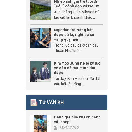
Nhiếp ảnh gia trẻ tuổi đi
“câu” cảnh đẹp xứ Na Uy
Anh chàng Terje Nilssen đã
lưu giữ lại khoảnh khắc...
Ngư dân Đà Nẵng bắt
được cá lạ, nghi cá sủ
vàng quý hiếm
Trong lúc câu cá ở gần cầu
Thuận Phước, 2...
Kim Yoo Jung hé lộ kỷ lục
về câu cá mà mình đạt
được
Tại đây, Kim Heechul đã đặt
câu hỏi liệu rằng...
TƯ VẤN KH
Đánh giá của khách hàng
với shop
15/01/2019