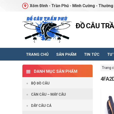
Xóm Đình - Trần Phú - Minh Cường - Thường 
ĐỒ CÂU TR
TRANG CHỦ
SẢN PHẨM
TIN TỨC
TƯ
Trang 
DANH MỤC SẢN PHẨM
4FA2
BỘ ĐỒ CÂU
CẦN CÂU – MÁY CÂU
DÂY CÂU CÁ