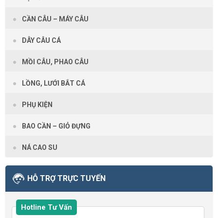
CẦN CÂU – MÁY CÂU
DÂY CÂU CÁ
MỒI CÂU, PHAO CÂU
LỒNG, LƯỚI BẮT CÁ
PHỤ KIỆN
BAO CẦN – GIỎ ĐỰNG
NÁ CAO SU
HỖ TRỢ TRỰC TUYẾN
Hotline Tư Vấn