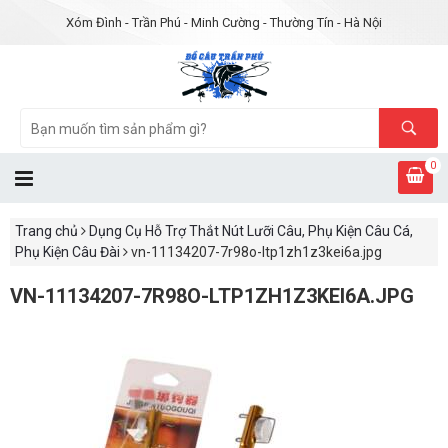
Xóm Đình - Trần Phú - Minh Cường - Thường Tín - Hà Nội
0
Trang chủ
Dụng Cụ Hỗ Trợ Thắt Nút Lưỡi Câu, Phụ Kiện Câu Cá,
Phụ Kiện Câu Đài
vn-11134207-7r98o-ltp1zh1z3kei6a.jpg
VN-11134207-7R98O-LTP1ZH1Z3KEI6A.JPG