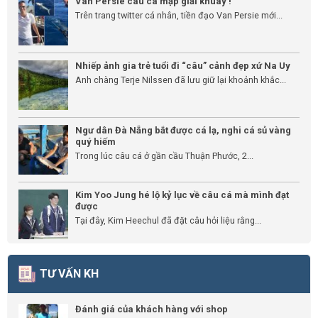
Van Persie câu cá mập giải khuây !
Trên trang twitter cá nhân, tiền đạo Van Persie mới...
Nhiếp ảnh gia trẻ tuổi đi “câu” cảnh đẹp xứ Na Uy
Anh chàng Terje Nilssen đã lưu giữ lại khoảnh khắc...
Ngư dân Đà Nẵng bắt được cá lạ, nghi cá sủ vàng
quý hiếm
Trong lúc câu cá ở gần cầu Thuận Phước, 2...
Kim Yoo Jung hé lộ kỷ lục về câu cá mà mình đạt
được
Tại đây, Kim Heechul đã đặt câu hỏi liệu rằng...
TƯ VẤN KH
Đánh giá của khách hàng với shop