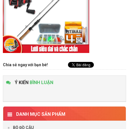
Chia sẻ ngay với bạn bè!
Ý KIẾN
BÌNH LUẬN
DANH MỤC SẢN PHẨM
BỘ ĐỒ CÂU