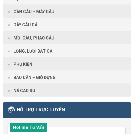
CẦN CÂU – MÁY CÂU
DÂY CÂU CÁ
MỒI CÂU, PHAO CÂU
LỒNG, LƯỚI BẮT CÁ
PHỤ KIỆN
BAO CẦN – GIỎ ĐỰNG
NÁ CAO SU
HỖ TRỢ TRỰC TUYẾN
Hotline Tư Vấn