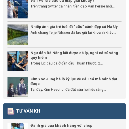
Van Persie câu cá mập giải khuây !
Trên trang twitter cá nhân, tiền đạo Van Persie mới...
Nhiếp ảnh gia trẻ tuổi đi “câu” cảnh đẹp xứ Na Uy
Anh chàng Terje Nilssen đã lưu giữ lại khoảnh khắc...
Ngư dân Đà Nẵng bắt được cá lạ, nghi cá sủ vàng
quý hiếm
Trong lúc câu cá ở gần cầu Thuận Phước, 2...
Kim Yoo Jung hé lộ kỷ lục về câu cá mà mình đạt
được
Tại đây, Kim Heechul đã đặt câu hỏi liệu rằng...
TƯ VẤN KH
Đánh giá của khách hàng với shop