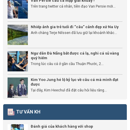
Van Persie câu cá mập giải khuây !
Trên trang twitter cá nhân, tiền đạo Van Persie mới...
Nhiếp ảnh gia trẻ tuổi đi “câu” cảnh đẹp xứ Na Uy
Anh chàng Terje Nilssen đã lưu giữ lại khoảnh khắc...
Ngư dân Đà Nẵng bắt được cá lạ, nghi cá sủ vàng
quý hiếm
Trong lúc câu cá ở gần cầu Thuận Phước, 2...
Kim Yoo Jung hé lộ kỷ lục về câu cá mà mình đạt
được
Tại đây, Kim Heechul đã đặt câu hỏi liệu rằng...
TƯ VẤN KH
Đánh giá của khách hàng với shop