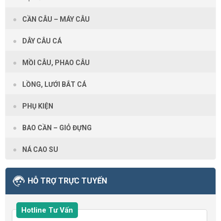
CẦN CÂU – MÁY CÂU
DÂY CÂU CÁ
MỒI CÂU, PHAO CÂU
LỒNG, LƯỚI BẮT CÁ
PHỤ KIỆN
BAO CẦN – GIỎ ĐỰNG
NÁ CAO SU
HỖ TRỢ TRỰC TUYẾN
Hotline Tư Vấn