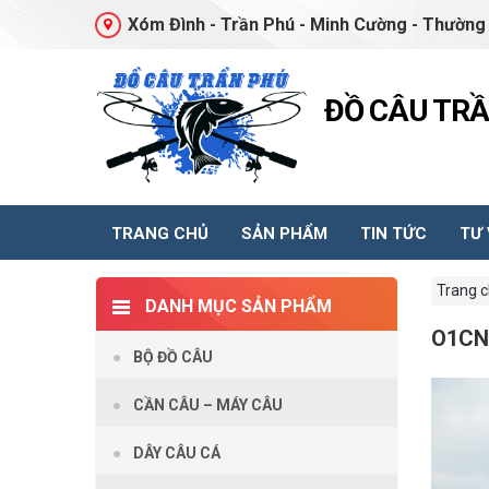
Xóm Đình - Trần Phú - Minh Cường - Thường 
ĐỒ CÂU TR
TRANG CHỦ
SẢN PHẨM
TIN TỨC
TƯ
Trang 
DANH MỤC SẢN PHẨM
O1CN
BỘ ĐỒ CÂU
CẦN CÂU – MÁY CÂU
DÂY CÂU CÁ