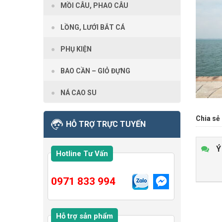
MỒI CÂU, PHAO CÂU
LỒNG, LƯỚI BẮT CÁ
PHỤ KIỆN
BAO CẦN – GIỎ ĐỰNG
NÁ CAO SU
Chia sẻ 
HỖ TRỢ TRỰC TUYẾN
Ý
Hotline Tư Vấn
0971 833 994
Hỗ trợ sản phẩm