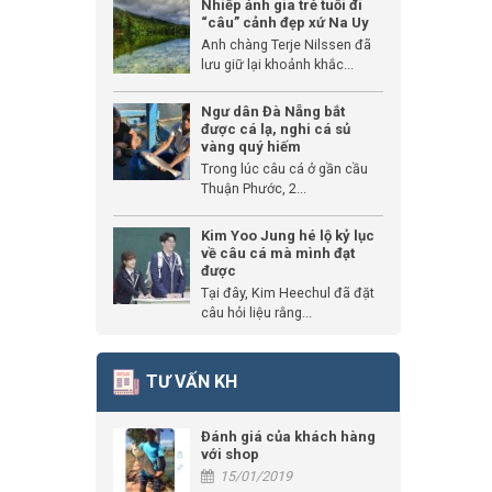
Nhiếp ảnh gia trẻ tuổi đi
“câu” cảnh đẹp xứ Na Uy
Anh chàng Terje Nilssen đã
lưu giữ lại khoảnh khắc...
Ngư dân Đà Nẵng bắt
được cá lạ, nghi cá sủ
vàng quý hiếm
Trong lúc câu cá ở gần cầu
Thuận Phước, 2...
Kim Yoo Jung hé lộ kỷ lục
về câu cá mà mình đạt
được
Tại đây, Kim Heechul đã đặt
câu hỏi liệu rằng...
TƯ VẤN KH
Đánh giá của khách hàng
với shop
15/01/2019