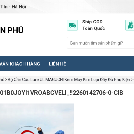
Tín - Hà Nội
Ship COD
ẦN PHÚ
Toàn Quốc
 VẤN KHÁCH HÀNG
LIÊN HỆ
chủ
Bộ Cần Câu Lure UL MAGUCHI Kèm Máy Kim Loại Đầy Đủ Phụ Kiện
01B0JOYI1VROABCVELI_!!2260142706-0-CIB