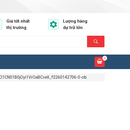
Giá tốt nhất
Lượng hàng
thị trường
dự trữ lớn
0
O1CN01B0jOyi1VrOaBCvelI_!!2260142706-0-cib