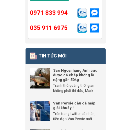
0971 833 994
035 911 6975
TIN TỨC MỚI
Sao Ngoại hạng Anh câu
được cá chép khổng lồ
nặng gần 50kg
Tranh thủ quãng thời gian
không phải thi đấu, Mark...
Van Persie câu cá mập
giải khuây !
Trên trang twitter cá nhân,
tiền đạo Van Persie mới...