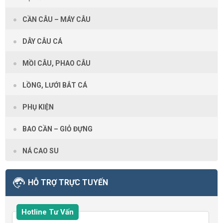
CẦN CÂU – MÁY CÂU
DÂY CÂU CÁ
MỒI CÂU, PHAO CÂU
LỒNG, LƯỚI BẮT CÁ
PHỤ KIỆN
BAO CẦN – GIỎ ĐỰNG
NÁ CAO SU
HỖ TRỢ TRỰC TUYẾN
Hotline Tư Vấn