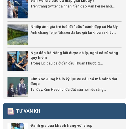
Van Persie câu cá mập giải khuây !
Trên trang twitter cá nhân, tiền đạo Van Persie mới...
Nhiếp ảnh gia trẻ tuổi đi “câu” cảnh đẹp xứ Na Uy
Anh chàng Terje Nilssen đã lưu giữ lại khoảnh khắc...
Ngư dân Đà Nẵng bắt được cá lạ, nghi cá sủ vàng
quý hiếm
Trong lúc câu cá ở gần cầu Thuận Phước, 2...
Kim Yoo Jung hé lộ kỷ lục về câu cá mà mình đạt
được
Tại đây, Kim Heechul đã đặt câu hỏi liệu rằng...
TƯ VẤN KH
Đánh giá của khách hàng với shop