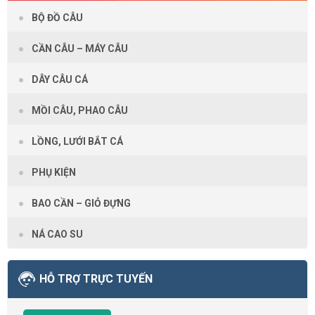
BỘ ĐỒ CÂU
CẦN CÂU – MÁY CÂU
DÂY CÂU CÁ
MỒI CÂU, PHAO CÂU
LỒNG, LƯỚI BẮT CÁ
PHỤ KIỆN
BAO CẦN – GIỎ ĐỰNG
NÁ CAO SU
HỖ TRỢ TRỰC TUYẾN