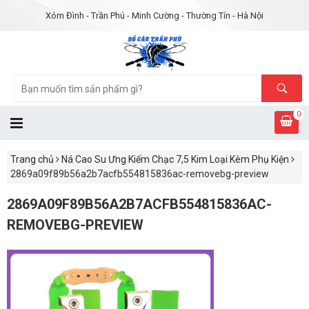
Xóm Đình - Trần Phú - Minh Cường - Thường Tín - Hà Nội
0
Trang chủ
Ná Cao Su Ưng Kiếm Chạc 7,5 Kim Loại Kèm Phụ Kiện
2869a09f89b56a2b7acfb554815836ac-removebg-preview
2869A09F89B56A2B7ACFB554815836AC-
REMOVEBG-PREVIEW