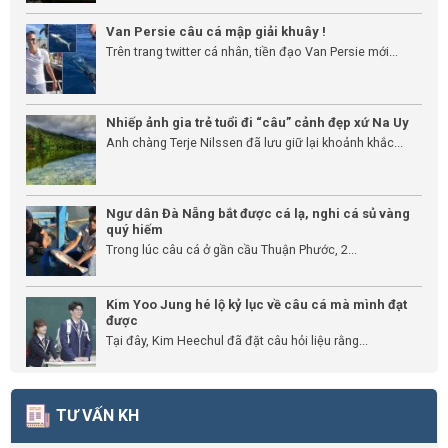
Van Persie câu cá mập giải khuây !
Trên trang twitter cá nhân, tiền đạo Van Persie mới...
Nhiếp ảnh gia trẻ tuổi đi “câu” cảnh đẹp xứ Na Uy
Anh chàng Terje Nilssen đã lưu giữ lại khoảnh khắc...
Ngư dân Đà Nẵng bắt được cá lạ, nghi cá sủ vàng
quý hiếm
Trong lúc câu cá ở gần cầu Thuận Phước, 2...
Kim Yoo Jung hé lộ kỷ lục về câu cá mà mình đạt
được
Tại đây, Kim Heechul đã đặt câu hỏi liệu rằng...
TƯ VẤN KH