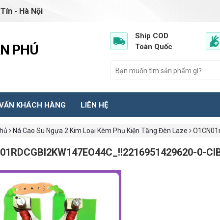
Tín - Hà Nội
Ship COD
ẦN PHÚ
Toàn Quốc
 VẤN KHÁCH HÀNG
LIÊN HỆ
chủ
Ná Cao Su Ngựa 2 Kim Loại Kèm Phụ Kiện Tặng Đèn Laze
O1CN01r
01RDCGBI2KW147EO44C_!!2216951429620-0-CI