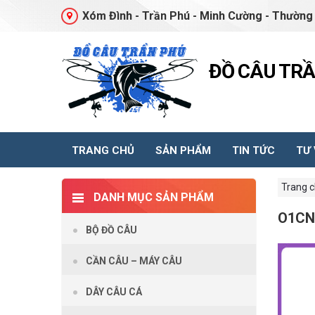
Xóm Đình - Trần Phú - Minh Cường - Thường 
ĐỒ CÂU TR
TRANG CHỦ
SẢN PHẨM
TIN TỨC
TƯ
Trang 
DANH MỤC SẢN PHẨM
O1CN
BỘ ĐỒ CÂU
CẦN CÂU – MÁY CÂU
DÂY CÂU CÁ