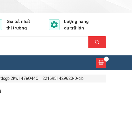
Giá tốt nhất
Lượng hàng
thị trường
dự trữ lớn
0
dcgbi2Kw147eO44C_!!2216951429620-0-cib
B