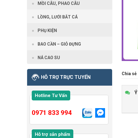
MỒI CÂU, PHAO CÂU
LỒNG, LƯỚI BẮT CÁ
PHỤ KIỆN
BAO CẦN – GIỎ ĐỰNG
NÁ CAO SU
Chia sẻ 
HỖ TRỢ TRỰC TUYẾN
Ý
Hotline Tư Vấn
0971 833 994
Hỗ trợ sản phẩm