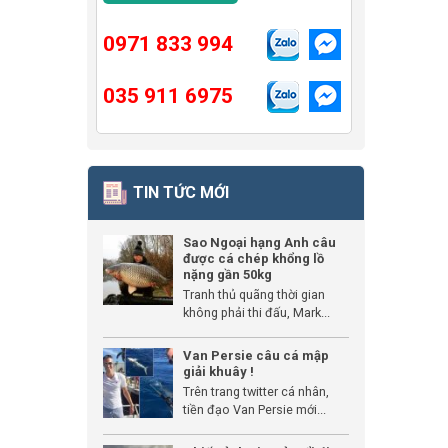
0971 833 994
035 911 6975
TIN TỨC MỚI
Sao Ngoại hạng Anh câu
được cá chép khổng lồ
nặng gần 50kg
Tranh thủ quãng thời gian
không phải thi đấu, Mark...
Van Persie câu cá mập
giải khuây !
Trên trang twitter cá nhân,
tiền đạo Van Persie mới...