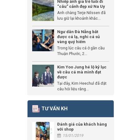
Nhiếp ảnh gia trẻ tuổi đi
“câu” cảnh đẹp xứ Na Uy
Anh chàng Terje Nilssen đã
lưu giữ lại khoảnh khắc...
Ngư dân Đà Nẵng bắt
được cá lạ, nghi cá sủ
vàng quý hiếm
Trong lúc câu cá ở gần cầu
Thuận Phước, 2...
Kim Yoo Jung hé lộ kỷ lục
về câu cá mà mình đạt
được
Tại đây, Kim Heechul đã đặt
câu hỏi liệu rằng...
TƯ VẤN KH
Đánh giá của khách hàng
với shop
15/01/2019