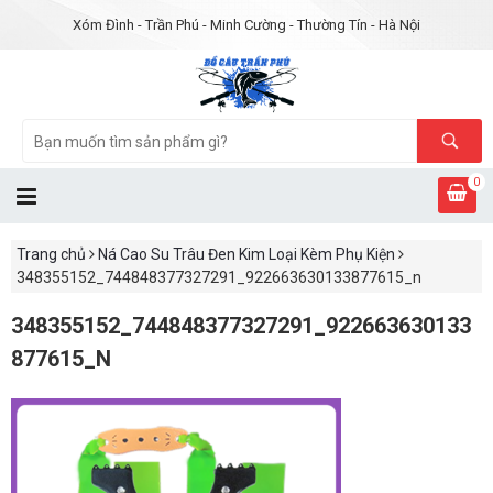
Xóm Đình - Trần Phú - Minh Cường - Thường Tín - Hà Nội
0
Trang chủ
Ná Cao Su Trâu Đen Kim Loại Kèm Phụ Kiện
348355152_744848377327291_922663630133877615_n
348355152_744848377327291_922663630133
877615_N