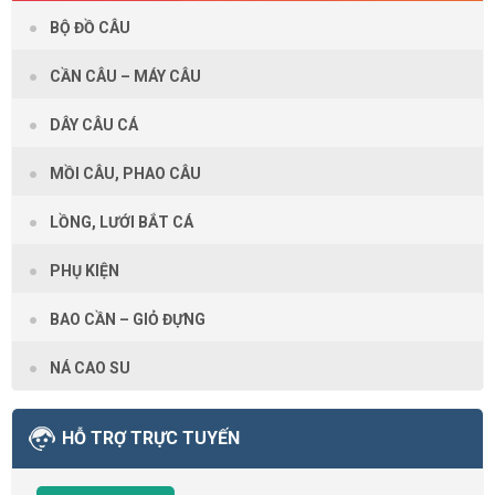
BỘ ĐỒ CÂU
CẦN CÂU – MÁY CÂU
DÂY CÂU CÁ
MỒI CÂU, PHAO CÂU
LỒNG, LƯỚI BẮT CÁ
PHỤ KIỆN
BAO CẦN – GIỎ ĐỰNG
NÁ CAO SU
HỖ TRỢ TRỰC TUYẾN