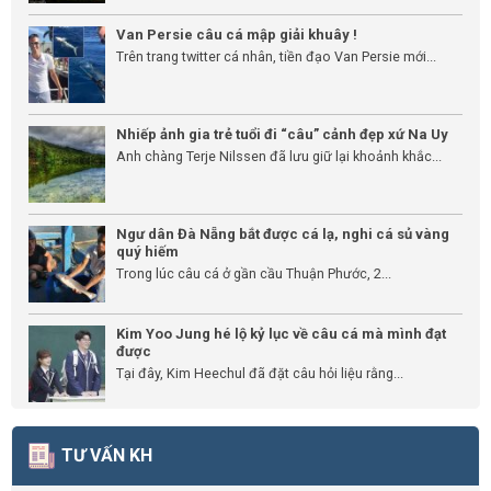
Van Persie câu cá mập giải khuây !
Trên trang twitter cá nhân, tiền đạo Van Persie mới...
Nhiếp ảnh gia trẻ tuổi đi “câu” cảnh đẹp xứ Na Uy
Anh chàng Terje Nilssen đã lưu giữ lại khoảnh khắc...
Ngư dân Đà Nẵng bắt được cá lạ, nghi cá sủ vàng
quý hiếm
Trong lúc câu cá ở gần cầu Thuận Phước, 2...
Kim Yoo Jung hé lộ kỷ lục về câu cá mà mình đạt
được
Tại đây, Kim Heechul đã đặt câu hỏi liệu rằng...
TƯ VẤN KH