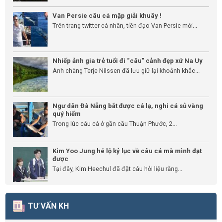
Van Persie câu cá mập giải khuây !
Trên trang twitter cá nhân, tiền đạo Van Persie mới...
Nhiếp ảnh gia trẻ tuổi đi “câu” cảnh đẹp xứ Na Uy
Anh chàng Terje Nilssen đã lưu giữ lại khoảnh khắc...
Ngư dân Đà Nẵng bắt được cá lạ, nghi cá sủ vàng
quý hiếm
Trong lúc câu cá ở gần cầu Thuận Phước, 2...
Kim Yoo Jung hé lộ kỷ lục về câu cá mà mình đạt
được
Tại đây, Kim Heechul đã đặt câu hỏi liệu rằng...
TƯ VẤN KH