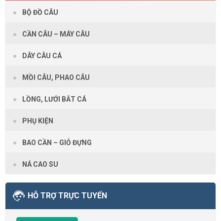
BỘ ĐỒ CÂU
CẦN CÂU – MÁY CÂU
DÂY CÂU CÁ
MỒI CÂU, PHAO CÂU
LỒNG, LƯỚI BẮT CÁ
PHỤ KIỆN
BAO CẦN – GIỎ ĐỰNG
NÁ CAO SU
HỖ TRỢ TRỰC TUYẾN