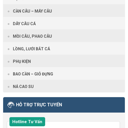
CẦN CÂU – MÁY CÂU
DÂY CÂU CÁ
MỒI CÂU, PHAO CÂU
LỒNG, LƯỚI BẮT CÁ
PHỤ KIỆN
BAO CẦN – GIỎ ĐỰNG
NÁ CAO SU
HỖ TRỢ TRỰC TUYẾN
Hotline Tư Vấn