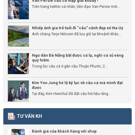
Van Persie câu cá mập giải khuây !
Trên trang twitter cá nhân, tiền đạo Van Persie mới...
Nhiếp ảnh gia trẻ tuổi đi “câu” cảnh đẹp xứ Na Uy
Anh chàng Terje Nilssen đã lưu giữ lại khoảnh khắc...
Ngư dân Đà Nẵng bắt được cá lạ, nghi cá sủ vàng
quý hiếm
Trong lúc câu cá ở gần cầu Thuận Phước, 2...
Kim Yoo Jung hé lộ kỷ lục về câu cá mà mình đạt
được
Tại đây, Kim Heechul đã đặt câu hỏi liệu rằng...
TƯ VẤN KH
Đánh giá của khách hàng với shop