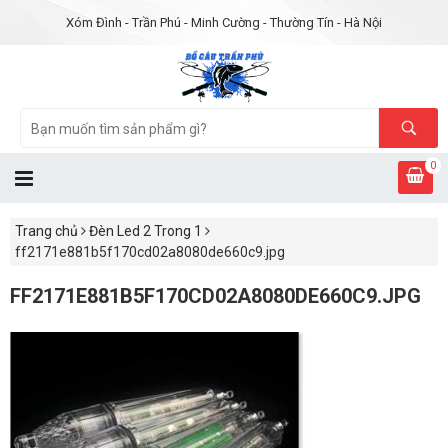
Xóm Đình - Trần Phú - Minh Cường - Thường Tín - Hà Nội
0
Trang chủ
Đèn Led 2 Trong 1
ff2171e881b5f170cd02a8080de660c9.jpg
FF2171E881B5F170CD02A8080DE660C9.JPG