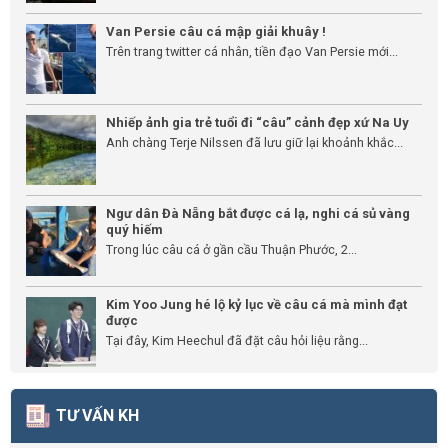
Van Persie câu cá mập giải khuây !
Trên trang twitter cá nhân, tiền đạo Van Persie mới...
Nhiếp ảnh gia trẻ tuổi đi “câu” cảnh đẹp xứ Na Uy
Anh chàng Terje Nilssen đã lưu giữ lại khoảnh khắc...
Ngư dân Đà Nẵng bắt được cá lạ, nghi cá sủ vàng
quý hiếm
Trong lúc câu cá ở gần cầu Thuận Phước, 2...
Kim Yoo Jung hé lộ kỷ lục về câu cá mà mình đạt
được
Tại đây, Kim Heechul đã đặt câu hỏi liệu rằng...
TƯ VẤN KH