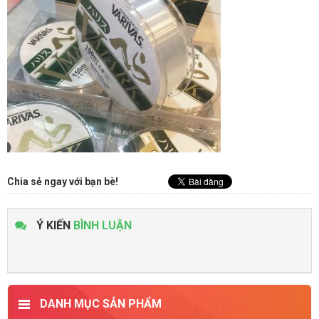
Chia sẻ ngay với bạn bè!
Ý KIẾN
BÌNH LUẬN
DANH MỤC SẢN PHẨM