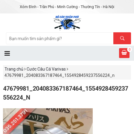
Xóm Đình - Trần Phú - Minh Cường - Thường Tín - Hà Nội
0
Trang chủ
Cước Câu Cá Varivas
47679981_204083367187464_1554928459237556224_n
47679981_204083367187464_1554928459237
556224_N