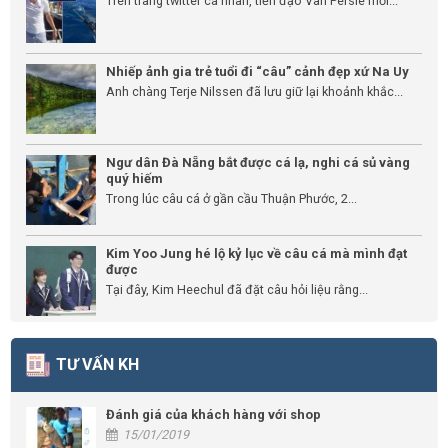
Trên trang twitter cá nhân, tiền đạo Van Persie mới...
Nhiếp ảnh gia trẻ tuổi đi “câu” cảnh đẹp xứ Na Uy
Anh chàng Terje Nilssen đã lưu giữ lại khoảnh khắc...
Ngư dân Đà Nẵng bắt được cá lạ, nghi cá sủ vàng
quý hiếm
Trong lúc câu cá ở gần cầu Thuận Phước, 2...
Kim Yoo Jung hé lộ kỷ lục về câu cá mà mình đạt
được
Tại đây, Kim Heechul đã đặt câu hỏi liệu rằng...
TƯ VẤN KH
Đánh giá của khách hàng với shop
15/01/2019