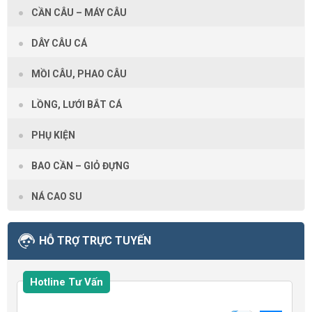
CẦN CÂU – MÁY CÂU
DÂY CÂU CÁ
MỒI CÂU, PHAO CÂU
LỒNG, LƯỚI BẮT CÁ
PHỤ KIỆN
BAO CẦN – GIỎ ĐỰNG
NÁ CAO SU
HỖ TRỢ TRỰC TUYẾN
Hotline Tư Vấn