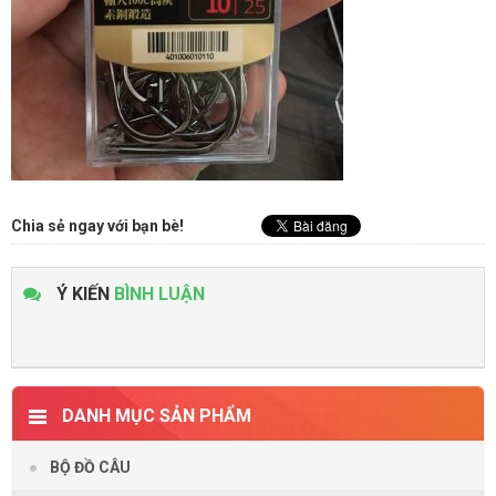
Chia sẻ ngay với bạn bè!
Ý KIẾN
BÌNH LUẬN
DANH MỤC SẢN PHẨM
BỘ ĐỒ CÂU