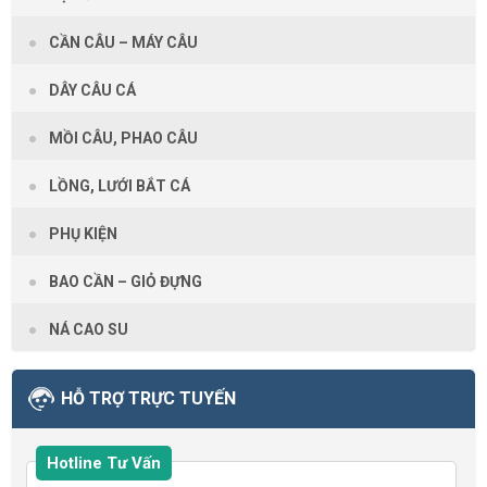
CẦN CÂU – MÁY CÂU
DÂY CÂU CÁ
MỒI CÂU, PHAO CÂU
LỒNG, LƯỚI BẮT CÁ
PHỤ KIỆN
BAO CẦN – GIỎ ĐỰNG
NÁ CAO SU
HỖ TRỢ TRỰC TUYẾN
Hotline Tư Vấn