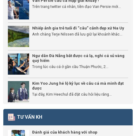
Van Persie câu cá mập giải khuây !
Trên trang twitter cá nhân, tiền đạo Van Persie mới...
Nhiếp ảnh gia trẻ tuổi đi “câu” cảnh đẹp xứ Na Uy
Anh chàng Terje Nilssen đã lưu giữ lại khoảnh khắc...
Ngư dân Đà Nẵng bắt được cá lạ, nghi cá sủ vàng
quý hiếm
Trong lúc câu cá ở gần cầu Thuận Phước, 2...
Kim Yoo Jung hé lộ kỷ lục về câu cá mà mình đạt
được
Tại đây, Kim Heechul đã đặt câu hỏi liệu rằng...
TƯ VẤN KH
Đánh giá của khách hàng với shop