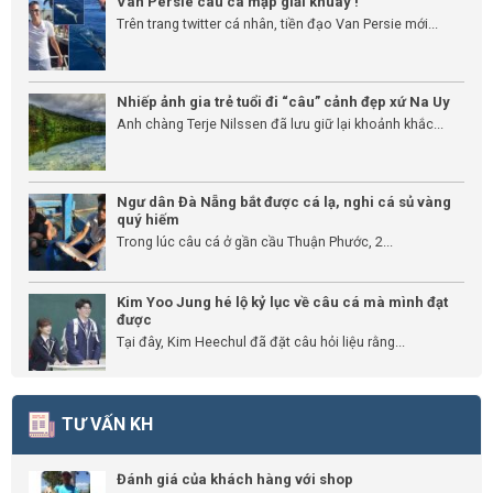
Van Persie câu cá mập giải khuây !
Trên trang twitter cá nhân, tiền đạo Van Persie mới...
Nhiếp ảnh gia trẻ tuổi đi “câu” cảnh đẹp xứ Na Uy
Anh chàng Terje Nilssen đã lưu giữ lại khoảnh khắc...
Ngư dân Đà Nẵng bắt được cá lạ, nghi cá sủ vàng
quý hiếm
Trong lúc câu cá ở gần cầu Thuận Phước, 2...
Kim Yoo Jung hé lộ kỷ lục về câu cá mà mình đạt
được
Tại đây, Kim Heechul đã đặt câu hỏi liệu rằng...
TƯ VẤN KH
Đánh giá của khách hàng với shop