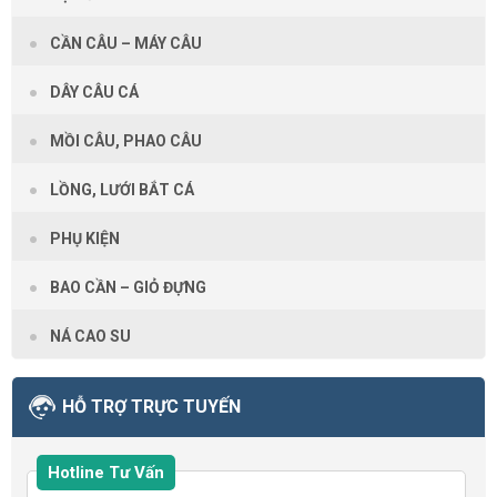
CẦN CÂU – MÁY CÂU
DÂY CÂU CÁ
MỒI CÂU, PHAO CÂU
LỒNG, LƯỚI BẮT CÁ
PHỤ KIỆN
BAO CẦN – GIỎ ĐỰNG
NÁ CAO SU
HỖ TRỢ TRỰC TUYẾN
Hotline Tư Vấn