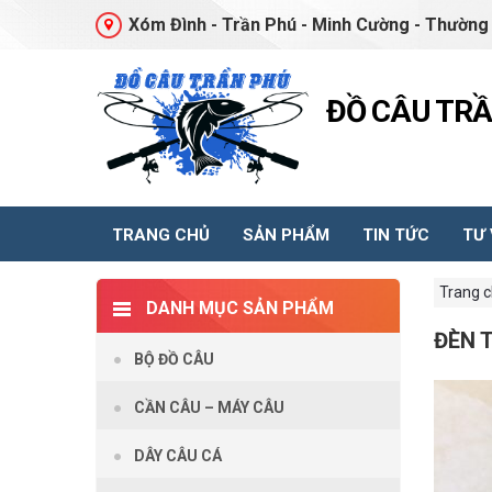
Xóm Đình - Trần Phú - Minh Cường - Thường 
ĐỒ CÂU TR
TRANG CHỦ
SẢN PHẨM
TIN TỨC
TƯ
Trang 
DANH MỤC SẢN PHẨM
ĐÈN T
BỘ ĐỒ CÂU
CẦN CÂU – MÁY CÂU
DÂY CÂU CÁ