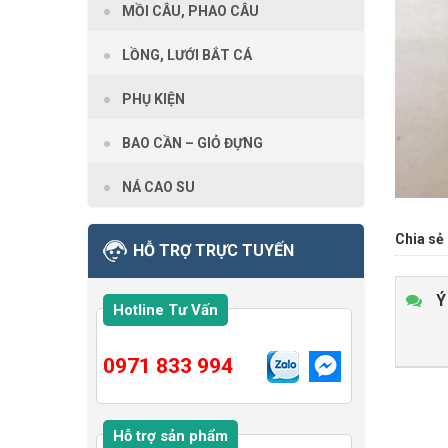
MỒI CÂU, PHAO CÂU
LỒNG, LƯỚI BẮT CÁ
PHỤ KIỆN
BAO CẦN – GIỎ ĐỰNG
NÁ CAO SU
Chia sẻ 
HỖ TRỢ TRỰC TUYẾN
Ý
Hotline Tư Vấn
0971 833 994
Hỗ trợ sản phẩm