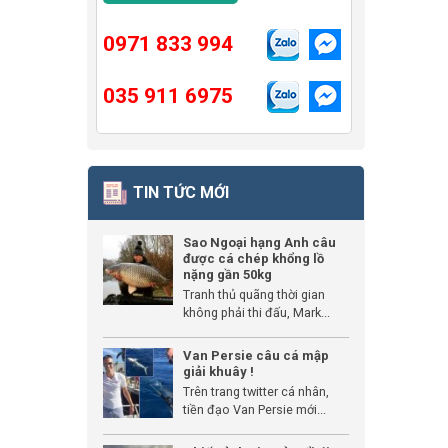
0971 833 994
035 911 6975
TIN TỨC MỚI
Sao Ngoại hạng Anh câu
được cá chép khổng lồ
nặng gần 50kg
Tranh thủ quãng thời gian
không phải thi đấu, Mark...
Van Persie câu cá mập
giải khuây !
Trên trang twitter cá nhân,
tiền đạo Van Persie mới...