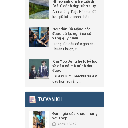
Nhiếp ảnh gia trẻ tuổi đi
“câu” cảnh đẹp xứ Na Uy
Anh chàng Terje Nilssen đã
lưu giữ lại khoảnh khắc...
Ngư dân Đà Nẵng bắt
được cá lạ, nghi cá sủ
vàng quý hiếm
Trong lúc câu cá ở gần cầu
Thuận Phước, 2...
Kim Yoo Jung hé lộ kỷ lục
về câu cá mà mình đạt
được
Tại đây, Kim Heechul đã đặt
câu hỏi liệu rằng...
TƯ VẤN KH
Đánh giá của khách hàng
với shop
15/01/2019