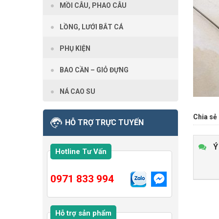
MỒI CÂU, PHAO CÂU
LỒNG, LƯỚI BẮT CÁ
PHỤ KIỆN
BAO CẦN – GIỎ ĐỰNG
NÁ CAO SU
Chia sẻ 
HỖ TRỢ TRỰC TUYẾN
Ý
Hotline Tư Vấn
0971 833 994
Hỗ trợ sản phẩm