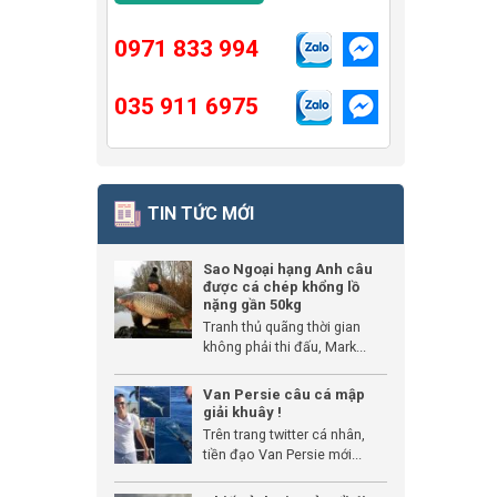
0971 833 994
035 911 6975
TIN TỨC MỚI
Sao Ngoại hạng Anh câu
được cá chép khổng lồ
nặng gần 50kg
Tranh thủ quãng thời gian
không phải thi đấu, Mark...
Van Persie câu cá mập
giải khuây !
Trên trang twitter cá nhân,
tiền đạo Van Persie mới...