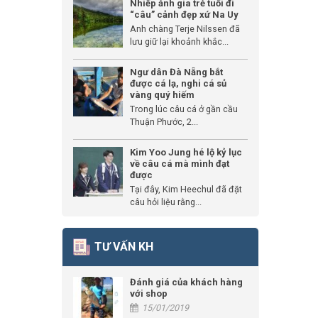
Nhiếp ảnh gia trẻ tuổi đi
“câu” cảnh đẹp xứ Na Uy
Anh chàng Terje Nilssen đã
lưu giữ lại khoảnh khắc...
Ngư dân Đà Nẵng bắt
được cá lạ, nghi cá sủ
vàng quý hiếm
Trong lúc câu cá ở gần cầu
Thuận Phước, 2...
Kim Yoo Jung hé lộ kỷ lục
về câu cá mà mình đạt
được
Tại đây, Kim Heechul đã đặt
câu hỏi liệu rằng...
TƯ VẤN KH
Đánh giá của khách hàng
với shop
15/01/2019