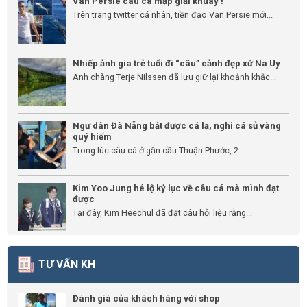
Van Persie câu cá mập giải khuây !
Trên trang twitter cá nhân, tiền đạo Van Persie mới...
Nhiếp ảnh gia trẻ tuổi đi “câu” cảnh đẹp xứ Na Uy
Anh chàng Terje Nilssen đã lưu giữ lại khoảnh khắc...
Ngư dân Đà Nẵng bắt được cá lạ, nghi cá sủ vàng
quý hiếm
Trong lúc câu cá ở gần cầu Thuận Phước, 2...
Kim Yoo Jung hé lộ kỷ lục về câu cá mà mình đạt
được
Tại đây, Kim Heechul đã đặt câu hỏi liệu rằng...
TƯ VẤN KH
Đánh giá của khách hàng với shop