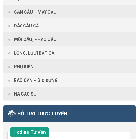
CẦN CÂU – MÁY CÂU
DÂY CÂU CÁ
MỒI CÂU, PHAO CÂU
LỒNG, LƯỚI BẮT CÁ
PHỤ KIỆN
BAO CẦN – GIỎ ĐỰNG
NÁ CAO SU
HỖ TRỢ TRỰC TUYẾN
Hotline Tư Vấn