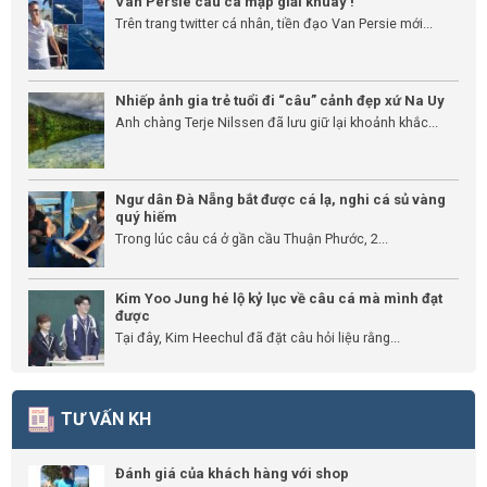
Van Persie câu cá mập giải khuây !
Trên trang twitter cá nhân, tiền đạo Van Persie mới...
Nhiếp ảnh gia trẻ tuổi đi “câu” cảnh đẹp xứ Na Uy
Anh chàng Terje Nilssen đã lưu giữ lại khoảnh khắc...
Ngư dân Đà Nẵng bắt được cá lạ, nghi cá sủ vàng
quý hiếm
Trong lúc câu cá ở gần cầu Thuận Phước, 2...
Kim Yoo Jung hé lộ kỷ lục về câu cá mà mình đạt
được
Tại đây, Kim Heechul đã đặt câu hỏi liệu rằng...
TƯ VẤN KH
Đánh giá của khách hàng với shop