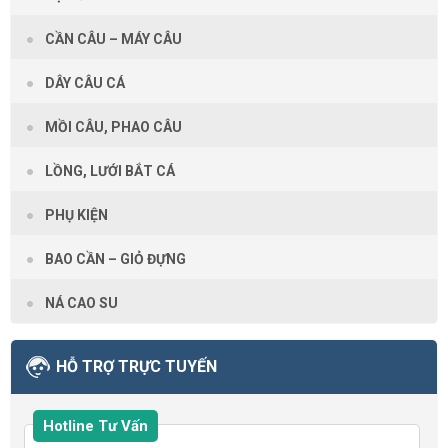
CẦN CÂU – MÁY CÂU
DÂY CÂU CÁ
MỒI CÂU, PHAO CÂU
LỒNG, LƯỚI BẮT CÁ
PHỤ KIỆN
BAO CẦN – GIỎ ĐỰNG
NÁ CAO SU
HỖ TRỢ TRỰC TUYẾN
Hotline Tư Vấn