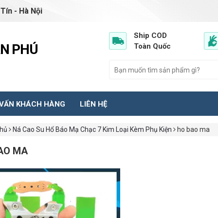
Tín - Hà Nội
Ship COD
ẦN PHÚ
Toàn Quốc
 VẤN KHÁCH HÀNG
LIÊN HỆ
chủ
Ná Cao Su Hổ Báo Mạ Chạc 7 Kim Loại Kèm Phụ Kiện
ho bao ma
AO MA