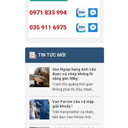
0971 833 994
035 911 6975
TIN TỨC MỚI
Sao Ngoại hạng Anh câu
được cá chép khổng lồ
nặng gần 50kg
Tranh thủ quãng thời gian
không phải thi đấu, Mark...
Van Persie câu cá mập
giải khuây !
Trên trang twitter cá nhân,
tiền đạo Van Persie mới...