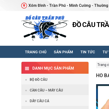
Xóm Đình - Trần Phú - Minh Cường - Thường 
ĐỒ CÂU TR
TRANG CHỦ
SẢN PHẨM
TIN TỨC
TƯ
Trang 
DANH MỤC SẢN PHẨM
HO B
BỘ ĐỒ CÂU
CẦN CÂU – MÁY CÂU
DÂY CÂU CÁ