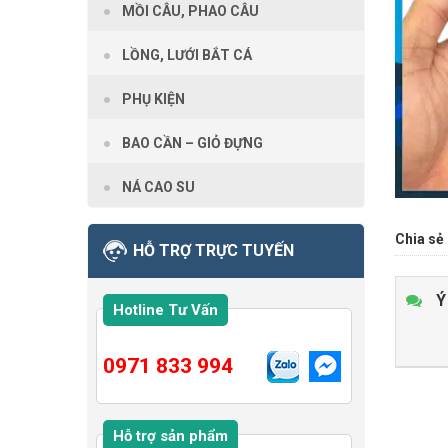
MỒI CÂU, PHAO CÂU
LỒNG, LƯỚI BẮT CÁ
PHỤ KIỆN
BAO CẦN – GIỎ ĐỰNG
NÁ CAO SU
Chia sẻ 
HỖ TRỢ TRỰC TUYẾN
Ý
Hotline Tư Vấn
0971 833 994
Hỗ trợ sản phẩm