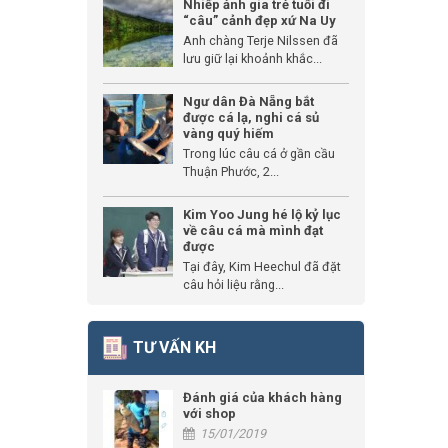
Nhiếp ảnh gia trẻ tuổi đi
“câu” cảnh đẹp xứ Na Uy
Anh chàng Terje Nilssen đã
lưu giữ lại khoảnh khắc...
Ngư dân Đà Nẵng bắt
được cá lạ, nghi cá sủ
vàng quý hiếm
Trong lúc câu cá ở gần cầu
Thuận Phước, 2...
Kim Yoo Jung hé lộ kỷ lục
về câu cá mà mình đạt
được
Tại đây, Kim Heechul đã đặt
câu hỏi liệu rằng...
TƯ VẤN KH
Đánh giá của khách hàng
với shop
15/01/2019